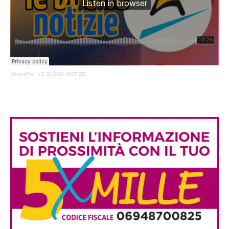
DiocesiPa
·
LE BUONE NOTIZIE