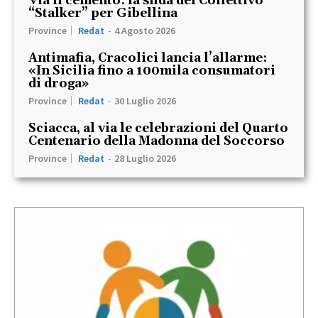
Via il cemento: la sfida del Collettivo
“Stalker” per Gibellina
Province
Redat
-
4 Agosto 2026
Antimafia, Cracolici lancia l’allarme:
«In Sicilia fino a 100mila consumatori
di droga»
Province
Redat
-
30 Luglio 2026
Sciacca, al via le celebrazioni del Quarto
Centenario della Madonna del Soccorso
Province
Redat
-
28 Luglio 2026