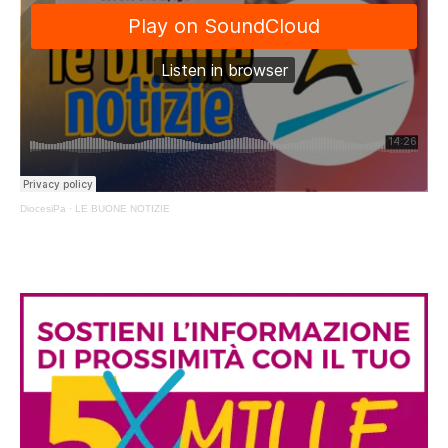
DiocesiPa
·
LE BUONE NOTIZIE