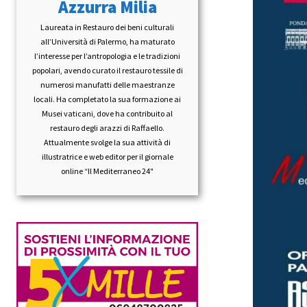
Azzurra Milia
Laureata in Restauro dei beni culturali
all’Università di Palermo, ha maturato
l’interesse per l’antropologia e le tradizioni
popolari, avendo curato il restauro tessile di
numerosi manufatti delle maestranze
locali. Ha completato la sua formazione ai
Musei vaticani, dove ha contribuito al
restauro degli arazzi di Raffaello.
Attualmente svolge la sua attività di
illustratrice e web editor per il giornale
online “Il Mediterraneo 24"