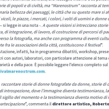
torie di popoli e di civiltà, ma “Marenostrum” racconta al t
inaria bellezza dei paesaggi, le città che su questo mare si a
i vicoli, le piazze, i mercati, i colori, i volti di uomini e donne 
– si legge in una nota -.
A queste visioni si intrecciano storie
a, di integrazione, di lavoro, di costruzione di percorsi di pa
verso la fotografia, ma anche con programma di eventi cultur
e fra le associazioni della città, costituiscono il festival
”.
tazione, infatti, ha in programma dibattiti, workshop, prese
ntri con autori, laboratori, con particolare attenzione al tema d
arietà e della pace. È possibile leggere l’elenco completo sul 
ivalmarenostrum.com
.
raccontare storie di donne fotografate da donne, storie di d
di introspezione, dove l’immagine diventa testimonianza, la
il sigillo del momento e la testimonianza diventa motivo di 
partecipazione
”, commenta il
direttore artistico, Robert