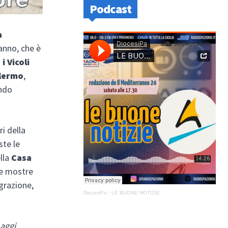
Podcast
a
’anno, che è
i Vicoli
alermo
,
ando
ri della
ste le
ella
Casa
re mostre
grazione,
DiocesiPa
·
LE BUONE NOTIZIE
aggi,