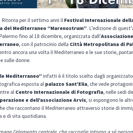
itorna per il settimo anni il
Festival Internazionale dell
ia del Mediterraneo “Marenostrum”
. L’edizione di quest
 Palermo fino al 18 dicembre, organizzata dall’
Associazione 
terraneo
, con il patrocinio della
Città Metropolitana di P
entro ancora una volta il Mediterraneo e le sue storie, punt
ne sulle donne.
le Mediterraneo”
infatti è il titolo scelto dagli organizzato
tografica esposta al
palazzo Sant’Elia
, che vede protagoni
ntre al
Centro Internazionale di Fotografia
, nelle sedi d
perazione e dell’associazione Arvis
, si espongono le alt
he che raccontano il Mediterraneo attraverso storie di immi
a e di vita quotidiana.
imane l’elemento centrale, che raccoglie intorno a sé person