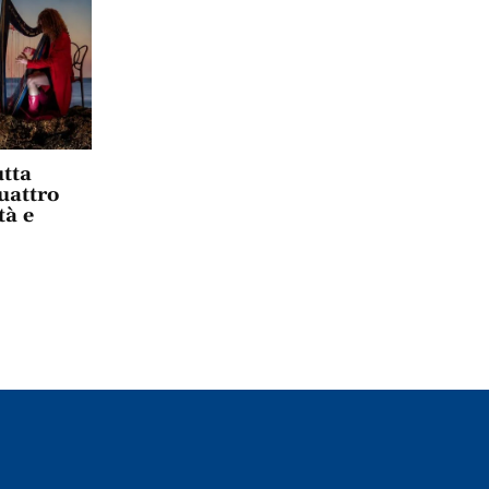
tta
uattro
tà e