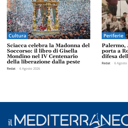
Cultura
Periferie
Sciacca celebra la Madonna del
Palermo, 
Soccorso: il libro di Gisella
porta a Ro
Mondino nel IV Centenario
difesa del
della liberazione dalla peste
Redat
-
6 Agosto
Redat
-
6 Agosto 2026