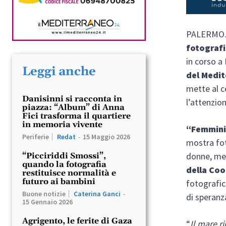
PALERMO. R
fotograf
in corso a
Leggi anche
del Medi
mette al c
Danisinni si racconta in
l’attenzio
piazza: “Album” di Anna
Fici trasforma il quartiere
in memoria vivente
“Femmini
Periferie
Redat
-
15 Maggio 2026
mostra fo
donne, me
“Picciriddi Smossi”,
quando la fotografia
della Coo
restituisce normalità e
futuro ai bambini
fotografic
Buone notizie
Caterina Ganci
-
di speranz
15 Gennaio 2026
Agrigento, le ferite di Gaza
“
Il mare r