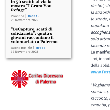
in 50 scatti: al via la
destini, s
mostra “I Grant You
Refuge”
la straord
Province
Redat
-
le strade, 
20 Novembre 2025
popolano
“BeCapture, scatti di
accoglienz
solidarietà”: quattro
giovani raccontano il
solo attra
volontariato a Palermo
facendo ret
Buone notizie
Redat
-
La manifes
19 Novembre 2025
libri, inco
della solid
www.fest
“
Vogliamo 
speranza, 
racconto, 
empatia, 