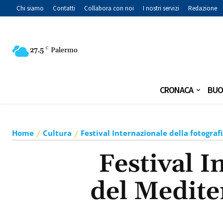
Chi siamo
Contatti
Collabora con noi
I nostri servizi
Redazione
27.5
C
Palermo
CRONACA
BUO
Home
Cultura
Festival Internazionale della fotograf
Festival I
del Medite