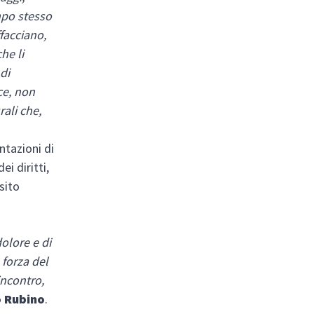
empo stesso
ffacciano,
che li
 di
ce, non
ali che,
ntazioni di
ei diritti,
sito
olore e di
 forza del
incontro,
o Rubino
.