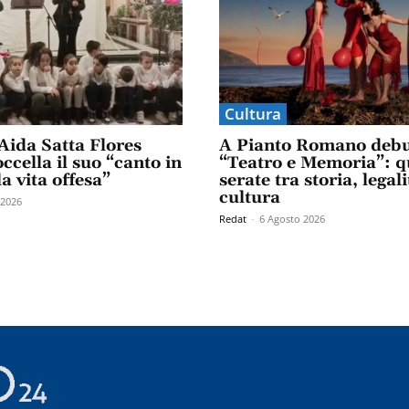
Cultura
Aida Satta Flores
A Pianto Romano debu
ccella il suo “canto in
“Teatro e Memoria”: q
la vita offesa”
serate tra storia, legali
cultura
 2026
Redat
-
6 Agosto 2026