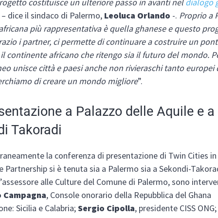
ogetto costituisce un ulteriore passo in avanti nel
dialogo 
– dice il sindaco di Palermo,
Leoluca Orlando
-.
Proprio a 
fricana più rappresentativa è quella ghanese e questo proge
razio i partner, ci permette di continuare a costruire un pont
 il continente africano che ritengo sia il futuro del mondo. P
eo unisce città e paesi anche non rivieraschi tanto europei
Cerchiamo di creare un mondo migliore
”.
sentazione a Palazzo delle Aquile e a
i Takoradi
neamente la conferenza di presentazione di Twin Cities in
e Partnership si è tenuta sia a Palermo sia a Sekondi-Takoradi
l’assessore alle Culture del Comune di Palermo, sono interve
o Campagna
, Console onorario della Repubblica del Ghana
one: Sicilia e Calabria;
Sergio Cipolla
, presidente CISS ONG