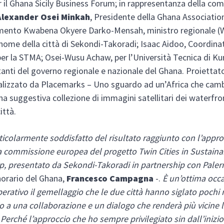
er il Ghana Sicily Business Forum; in rappresentanza della co
Alexander Osei Minkah
, Presidente della Ghana Association 
amento Kwabena Okyere Darko-Mensah, ministro regionale (
nome della città di Sekondi-Takoradi; Isaac Aidoo, Coordina
er la STMA; Osei-Wusu Achaw, per l’Università Tecnica di Ku
anti del governo regionale e nazionale del Ghana. Proiettat
alizzato da Placemarks – Uno sguardo ad un’Africa che camb
una suggestiva collezione di immagini satellitari dei waterfro
città.
icolarmente soddisfatto del risultato raggiunto con l’appr
a commissione europea del progetto Twin Cities in Sustaina
ip, presentato da Sekondi-Takoradi in partnership con Pal
orario del Ghana,
Francesco Campagna
-.
È un’ottima occ
erativo il gemellaggio che le due città hanno siglato pochi 
o a una collaborazione e un dialogo che renderà più vicine 
Perché l’approccio che ho sempre privilegiato sin dall’inizi