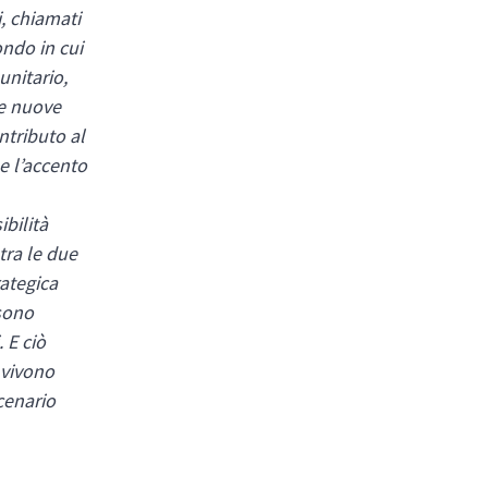
i, chiamati
ondo in cui
unitario,
le nuove
ontributo al
e l’accento
ibilità
tra le due
ategica
 sono
 E ciò
 vivono
cenario