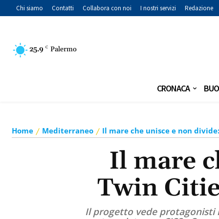
Chi siamo
Contatti
Collabora con noi
I nostri servizi
Redazione
25.9
C
Palermo
CRONACA
BUO
Home
Mediterraneo
Il mare che unisce e non divide
Il mare c
Twin Citie
Il progetto vede protagonisti 