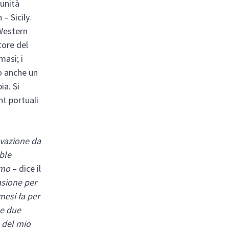
munità
– Sicily.
Western
tore del
masi; i
o anche un
ia. Si
nt portuali
ovazione da
ble
ermo
– dice il
asione per
mesi fa per
le due
o del mio