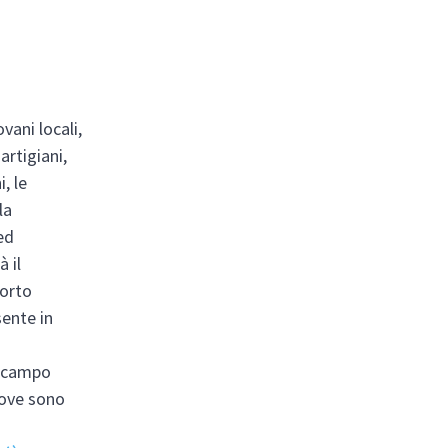
vani locali,
artigiani,
, le
la
ed
 il
porto
ente in
l campo
 dove sono