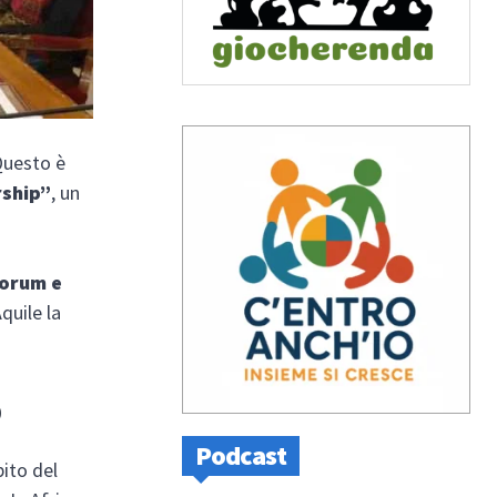
Questo è
rship”
, un
Forum e
Aquile la
p
Podcast
ito del