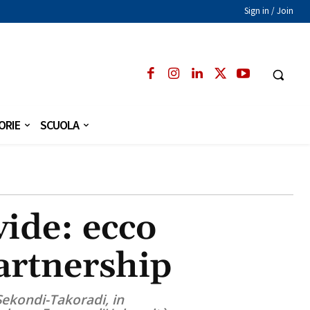
Sign in / Join
ORIE
SCUOLA
vide: ecco
Partnership
Sekondi-Takoradi, in