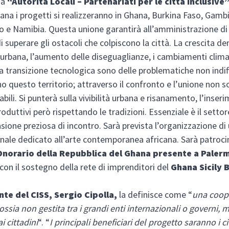
ma
“Autorità Locali – Partenariati per le città inclusive
ana i progetti si realizzeranno in Ghana, Burkina Faso, Gambi
e Namibia. Questa unione garantirà all’amministrazione di
i superare gli ostacoli che colpiscono la città. La crescita d
 urbana, l’aumento delle diseguaglianze, i cambiamenti climat
lla transizione tecnologica sono delle problematiche non indif
o questo territorio; attraverso il confronto e l’unione non s
ili. Si punterà sulla vivibilità urbana e risanamento, l’inser
oduttivi però rispettando le tradizioni. Essenziale è il settor
ione preziosa di incontro. Sarà prevista l’organizzazione di 
nale dedicato all’arte contemporanea africana. Sarà patroci
norario della Repubblica del Ghana presente a Paler
 con il sostegno della rete di imprenditori del
Ghana Sicily 
te del CISS, Sergio Cipolla,
la definisce come “
una coop
ossia non gestita tra i grandi enti internazionali o governi, 
ai cittadini
“. “
I principali beneficiari del progetto saranno i ci