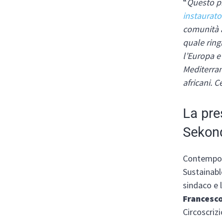
“
Questo pr
instaurato
comunità a
quale ring
l’Europa e
Mediterran
africani. 
La pre
Sekond
Contempora
Sustainabl
sindaco e 
Francesc
Circoscrizi