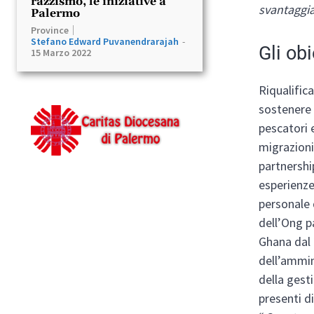
razzismo, le iniziative a
svantaggia
Palermo
Province
Stefano Edward Puvanendrarajah
-
Gli obi
15 Marzo 2022
Riqualifica
sostenere 
pescatori e
migrazioni,
partnershi
esperienze
personale 
dell’Ong p
Ghana dal 2
dell’ammin
della gesti
presenti d