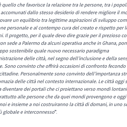
quello che favorisce la relazione tra le persone, tra i popol
i accomunati dallo stesso desiderio di rendere migliore il m
rovare un equilibrio tra legittime aspirazioni di sviluppo com
one personale e al contempo cura del creato e rispetto per 
. Il progetto, per il quale devo dire grazie per il prezioso c
con sede a Palermo da alcuni operativa anche in Ghana, pon
uppo sostenibile quale nuovo necessario paradigma
istrazione delle città, nel segno dell’inclusione e della sens
. Sono convinto che offrirà occasioni di confronto fecondo 
ittadine. Personalmente sono convinto dell’importanza str
omazia delle città nel contesto internazionale. Le città oggi
 diventare dei portali che ci proiettano verso mondi lontani.
rattutto alle persone che da quei mondi provengono e oggi
noi e insieme a noi costruiranno la città di domani, in uno s
ù globale e interconnesso
”.