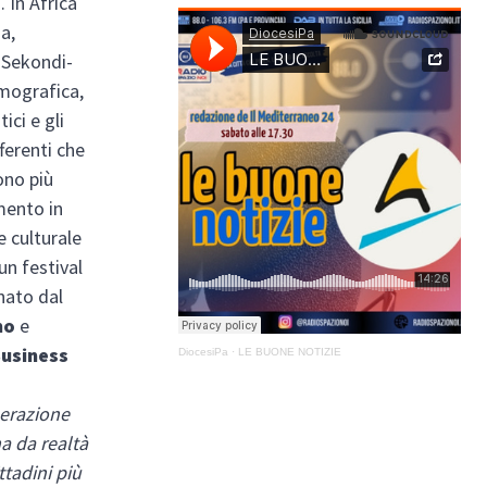
”
. In Africa
a,
 Sekondi-
emografica,
ici e gli
ferenti che
ono più
imento in
e culturale
un festival
nato dal
mo
e
Business
DiocesiPa
·
LE BUONE NOTIZIE
erazione
ma da realtà
ttadini più