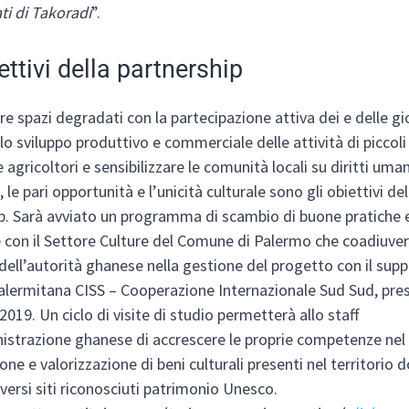
ti di Takoradi
”.
ettivi della partnership
re spazi degradati con la partecipazione attiva dei e delle gio
lo sviluppo produttivo e commerciale delle attività di piccoli 
 agricoltori e sensibilizzare le comunità locali su diritti umani
 le pari opportunità e l’unicità culturale sono gli obiettivi del
p. Sarà avviato un programma di scambio di buone pratiche 
 con il Settore Culture del Comune di Palermo che coadiuverà
dell’autorità ghanese nella gestione del progetto con il sup
alermitana CISS – Cooperazione Internazionale Sud Sud, pres
019. Un ciclo di visite di studio permetterà allo staff
istrazione ghanese di accrescere le proprie competenze ne
one e valorizzazione di beni culturali presenti nel territorio
iversi siti riconosciuti patrimonio Unesco.