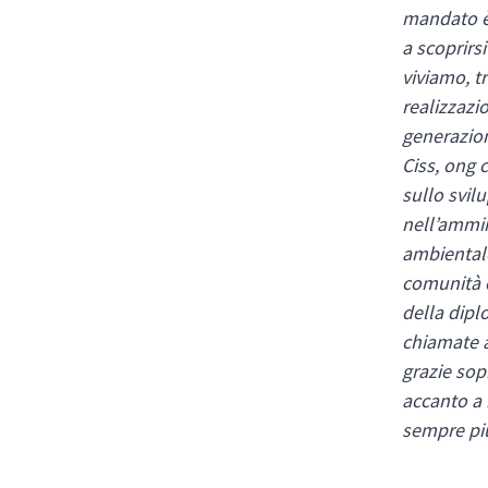
mandato è 
a scoprirs
viviamo, t
realizzazi
generazioni
Ciss, ong 
sullo svil
nell’ammin
ambientale
comunità c
della dipl
chiamate a
grazie sop
accanto a 
sempre pi