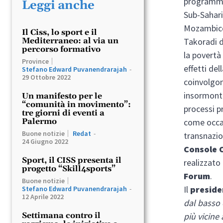
program
Leggi anche
Sub-Sahari
Mozambico 
Il Ciss, lo sport e il
Mediterraneo: al via un
Takoradi d
percorso formativo
la povertà
Province
effetti de
Stefano Edward Puvanendrarajah
-
29 Ottobre 2022
coinvolgon
insormontab
Un manifesto per le
“comunità in movimento”:
processi pr
tre giorni di eventi a
Palermo
come occas
Buone notizie
Redat
-
transnazio
24 Giugno 2022
Console O
Sport, il CISS presenta il
realizzato
progetto “Skill4sports”
Forum
.
Buone notizie
Il
presiden
Stefano Edward Puvanendrarajah
-
12 Aprile 2022
dal basso 
Settimana contro il
più vicine 