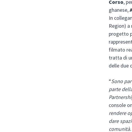
Corso
, p
ghanese,
In colleg
Region) a 
progetto p
rappresent
filmato re
tratta di 
delle due 
“
Sono part
parte dell
Partnersh
console on
rendere op
dare spazi
comunità. 