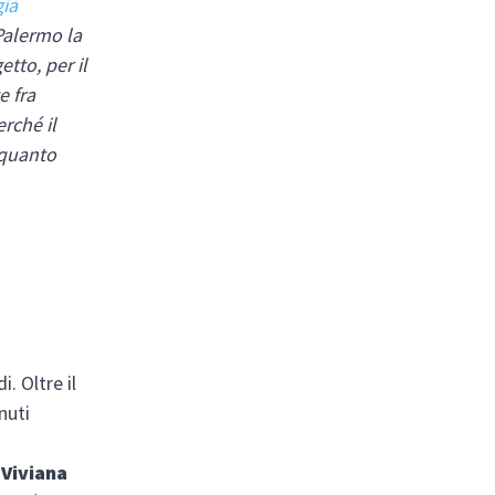
già
Palermo la
tto, per il
e fra
erché il
 quanto
. Oltre il
nuti
;
Viviana