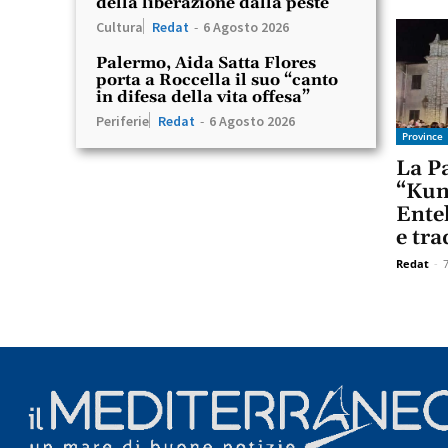
della liberazione dalla peste
Cultura
Redat
-
6 Agosto 2026
Palermo, Aida Satta Flores
porta a Roccella il suo “canto
in difesa della vita offesa”
Periferie
Redat
-
6 Agosto 2026
Province
La P
“Kun
Entel
e tra
Redat
-