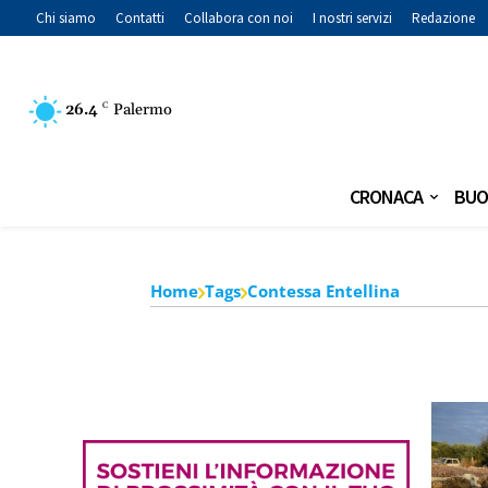
Chi siamo
Contatti
Collabora con noi
I nostri servizi
Redazione
26.4
C
Palermo
CRONACA
BUO
Home
Tags
Contessa Entellina