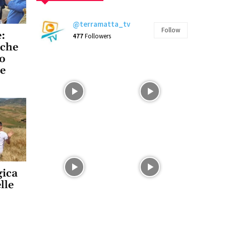
@terramatta_tv
Follow
:
477
Followers
iche
zo
e
gica
lle