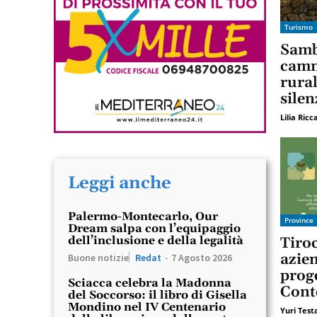
Turismo
Sambu
camm
rural
silen
Lilia Ricc
Leggi anche
Palermo-Montecarlo, Our
Province
Dream salpa con l’equipaggio
dell’inclusione e della legalità
Tiroc
azien
Buone notizie
Redat
-
7 Agosto 2026
prog
Sciacca celebra la Madonna
Cont
del Soccorso: il libro di Gisella
Mondino nel IV Centenario
Yuri Tes