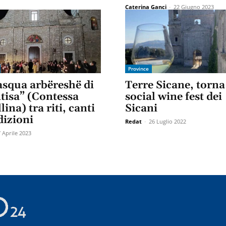
Caterina Ganci
-
22 Giugno 2023
Province
asqua arbëreshë di
Terre Sicane, torna 
tisa” (Contessa
social wine fest dei
lina) tra riti, canti
Sicani
dizioni
Redat
-
26 Luglio 2022
7 Aprile 2023