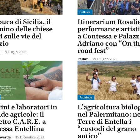
Cultura
ca di Sicilia, il
Itinerarium Rosalie
ino delle chiese
performance artist
i sulle vie del
a Contessa e Palaz
zio
Adriano con “On th
road fest”
a
-
9 Luglio 2026
Redat
-
19 Giugno 2025
Province
ini e laboratori in
L’agricoltura biolo
de agricole: il
nel Palermitano: ne
etto C.A.R.E. a
Terre di Entella i
essa Entellina
“custodi del grano
antico”
taverde
-
15 Dicembre 2023