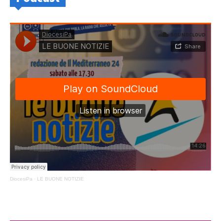
DiocesiPa
·
LE BUONE NOTIZIE