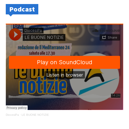
Podcast
DiocesiPa
·
LE BUONE NOTIZIE