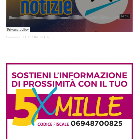
DiocesiPa
·
LE BUONE NOTIZIE