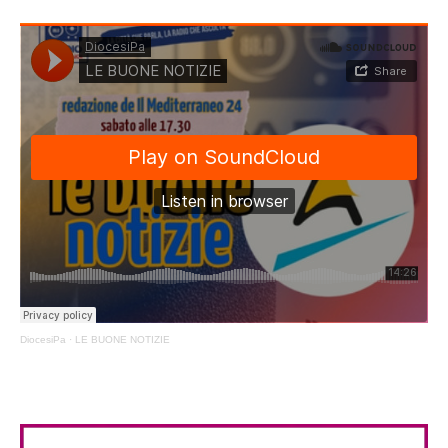
DiocesiPa
·
LE BUONE NOTIZIE