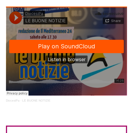
DiocesiPa
·
LE BUONE NOTIZIE