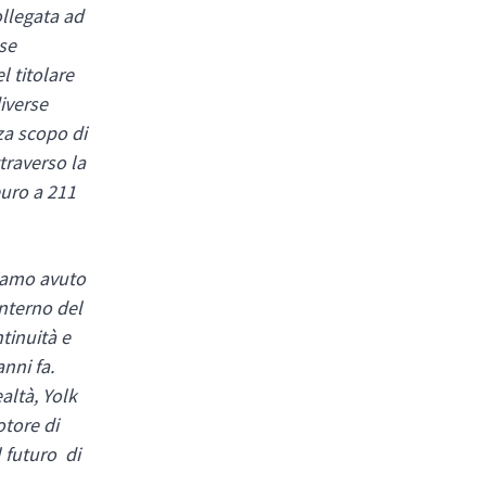
ollegata ad
ese
l titolare
diverse
nza scopo di
ttraverso la
euro a 211
biamo avuto
interno del
tinuità e
nni fa.
altà, Yolk
otore di
l futuro di