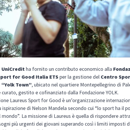
.
UniCredit
ha fornito un contributo economico alla
Fondaz
port for Good Italia ETS
per la gestione del
Centro Spor
 “Yolk Town”
, ubicato nel quartiere Montepellegrino di Pal
è curato
,
gestito e cofinanziato dalla Fondazione YOLK
.
one Laureus Sport for Good è un’organizzazione internazio
u ispirazione di Nelson Mandela secondo cui “lo sport ha il p
l mondo”. La missione di Laureus è quella di rispondere attr
isogni più urgenti dei giovani superando così i limiti imposti 