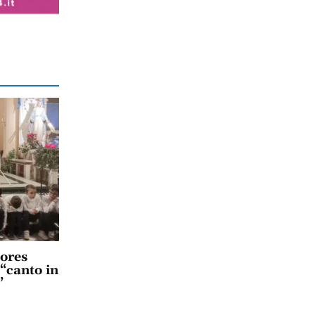
lores
 “canto in
”