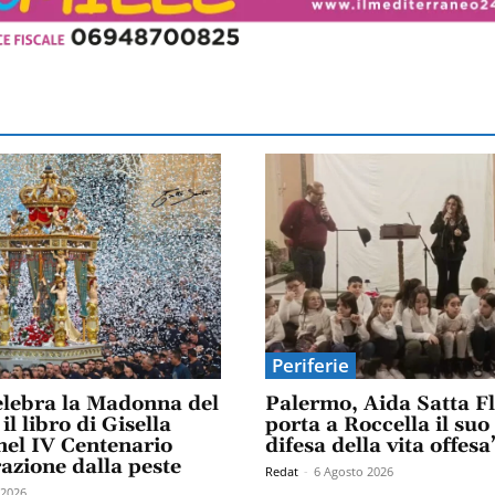
Periferie
elebra la Madonna del
Palermo, Aida Satta F
il libro di Gisella
porta a Roccella il suo
el IV Centenario
difesa della vita offesa
razione dalla peste
Redat
-
6 Agosto 2026
 2026