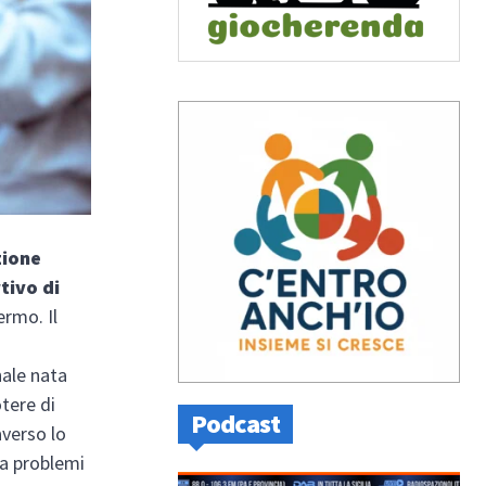
ione
tivo di
ermo. Il
nale nata
otere di
Podcast
averso lo
da problemi