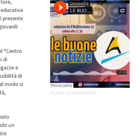
ttore,
e educativa
LK presente
iovanili
del “Centro
o di
ragazze e
sibilità di
tal modo si
tà,
DiocesiPa
·
LE BUONE NOTIZIE
eato
ndo un
tra