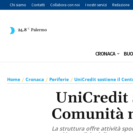
Chi siamo
Contatti
Collabora con noi
I nostri servizi
Redazione
24.8
C
Palermo
CRONACA
BUO
Home
Cronaca
Periferie
UniCredit sostiene il Cen
UniCredit 
Comunità n
La struttura offre attività spor