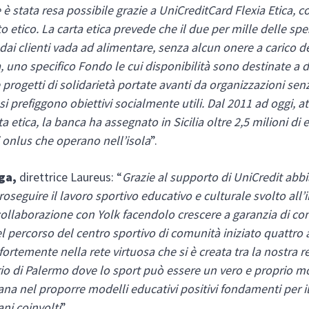
è stata resa possibile grazie a UniCreditCard Flexia Etica, c
o etico. La carta etica prevede che il due per mille delle sp
 dai clienti vada ad alimentare, senza alcun onere a carico de
a, uno specifico Fondo le cui disponibilità sono destinate a 
 e progetti di solidarietà portate avanti da organizzazioni se
si prefiggono obiettivi socialmente utili. Dal 2011 ad oggi, a
a etica, la banca ha assegnato in Sicilia oltre 2,5 milioni di 
i onlus che operano nell’isola
”.
ga,
direttrice Laureus: “
Grazie al supporto di UniCredit ab
oseguire il lavoro sportivo educativo e culturale svolto all’
collaborazione con Yolk facendolo crescere a garanzia di con
el percorso del centro sportivo di comunità iniziato quattro a
ortemente nella rete virtuosa che si è creata tra la nostra re
torio di Palermo dove lo sport può essere un vero e proprio m
sana nel proporre modelli educativi positivi fondamenti per i
vani coinvolti
”.