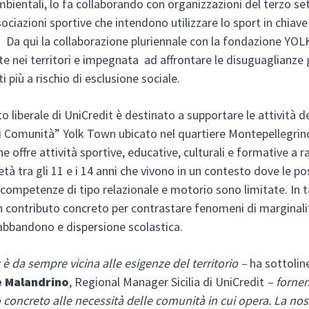
ambientali, lo fa collaborando con organizzazioni del terzo se
ociazioni sportive che intendono utilizzare lo sport in chiav
a. Da qui la collaborazione pluriennale con la fondazione YO
e nei territori e impegnata ad affrontare le disuguaglianze g
i più a rischio di esclusione sociale.
to liberale di UniCredit è destinato a supportare le attività 
i Comunità” Yolk Town ubicato nel quartiere Montepellegrin
e offre attività sportive, educative, culturali e formative a 
età tra gli 11 e i 14 anni che vivono in un contesto dove le pos
 competenze di tipo relazionale e motorio sono limitate. In 
n contributo concreto per contrastare fenomeni di marginali
abbandono e dispersione scolastica.
 è da sempre vicina alle esigenze del territorio –
ha sottolin
e Malandrino
, Regional Manager Sicilia di UniCredit
– forne
 concreto alle necessità delle comunità in cui opera. La nos