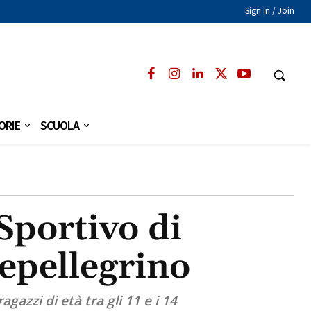
Sign in / Join
ORIE
SCUOLA
Sportivo di
epellegrino
agazzi di età tra gli 11 e i 14