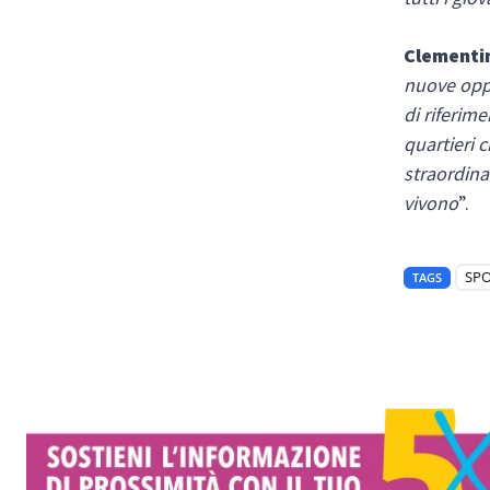
Clementi
nuove oppo
di riferim
quartieri 
straordina
vivono
”.
SP
TAGS