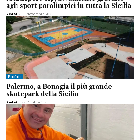
agli sport paralimpici in tutta la Sicilia
Redat
-
13 Novembre 2025
Periferie
Palermo, a Bonagia il più grande
skatepark della Sicilia
Redat
-
28 Ottobre 2025