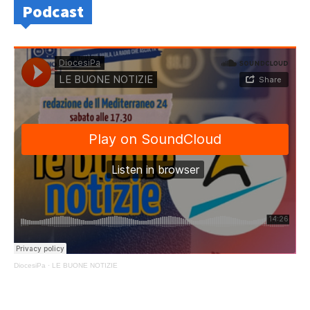
Podcast
DiocesiPa
·
LE BUONE NOTIZIE