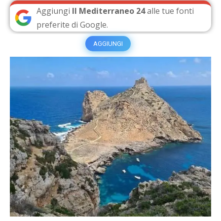
Aggiungi
Il Mediterraneo 24
alle tue fonti
preferite di Google.
AGGIUNGI