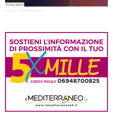
DiocesiPa
·
LE BUONE NOTIZIE