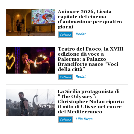
Animare 2026, Licata
capitale del cinema
d’animazione per quattro
giorni
Redat
Cultura
Teatro del Fuoco, la XVIII
edizione dà voce a
Palermo: a Palazzo
Branciforte nasce “Voci
della città”
Redat
Cultura
La Sicilia protagonista di
“The Odyssey”:
Christopher Nolan riporta
il mito di Ulisse nel cuore
del Mediterraneo
Lilia Ricca
Cultura