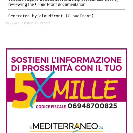
DiocesiPa
·
LE BUONE NOTIZIE