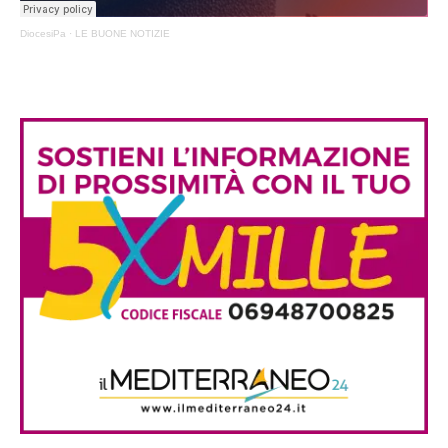
DiocesiPa
·
LE BUONE NOTIZIE