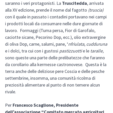
saranno i veri protagonisti. La
Truscitedda
, arrivata
alla XV edizione, prende il nome dal fagotto
(truscia)
con il quale in passato i contadini portavano nei campi
i prodotti locali da consumare nelle dure giornate di
lavoro. Formaggi (Tuma persa, Fior di Garofalo,
caciotte sicane, Pecorino Dop, ecc.), olio extravergine
di oliva Dop, carne, salumi, pane, ‘
nfriulata
,
cudduruna
e i dolci, tra cui con i gustosi
pastizzuotti
e le
taralle,
sono queste una parte delle prelibatezze
che
faranno
da corollario alla kermesse castronovese. Questa è la
terra anche delle deliziose pere Coscia e delle pesche
settembrine, insomma, una comunità ricolma di
preziosità alimentare al punto di non temere alcun
rivale.
Per
Francesco Scaglione, Presidente
dell’associazione “Comitato mercato agricoltori