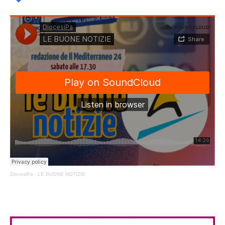
DiocesiPa
·
LE BUONE NOTIZIE