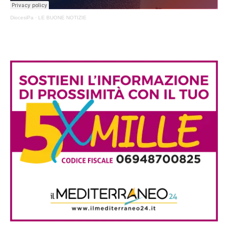
DiocesiPa
·
LE BUONE NOTIZIE