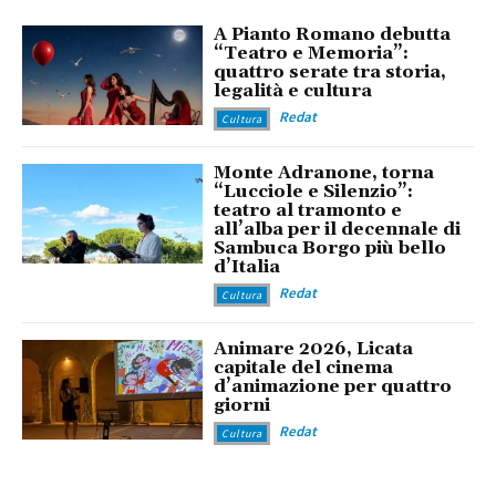
A Pianto Romano debutta
“Teatro e Memoria”:
quattro serate tra storia,
legalità e cultura
Redat
Cultura
Monte Adranone, torna
“Lucciole e Silenzio”:
teatro al tramonto e
all’alba per il decennale di
Sambuca Borgo più bello
d’Italia
Redat
Cultura
Animare 2026, Licata
capitale del cinema
d’animazione per quattro
giorni
Redat
Cultura