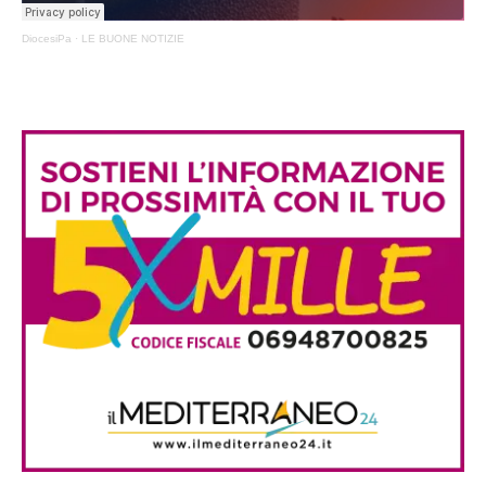
DiocesiPa
·
LE BUONE NOTIZIE