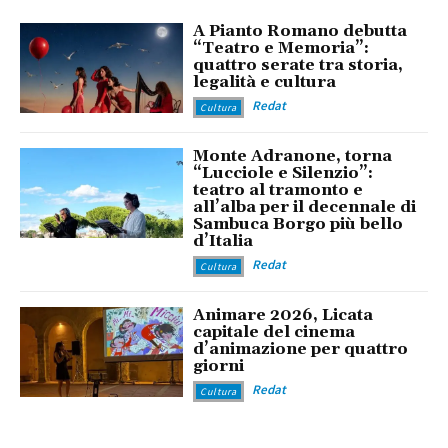
A Pianto Romano debutta
“Teatro e Memoria”:
quattro serate tra storia,
legalità e cultura
Redat
Cultura
Monte Adranone, torna
“Lucciole e Silenzio”:
teatro al tramonto e
all’alba per il decennale di
Sambuca Borgo più bello
d’Italia
Redat
Cultura
Animare 2026, Licata
capitale del cinema
d’animazione per quattro
giorni
Redat
Cultura