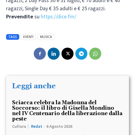
ragazzi; 2 Day Pass 30 e 31 luglio, € 70 adulti e € 40
ragazzi; Single Day € 35 adulti e € 25 ragazzi.
Prevendite
su
https://dice.fm/
TAGS
EVENTI
MUSICA
Leggi anche
Sciacca celebra la Madonna del
Soccorso: il libro di Gisella Mondino
nel IV Centenario della liberazione dalla
peste
Cultura
Redat
-
6 Agosto 2026