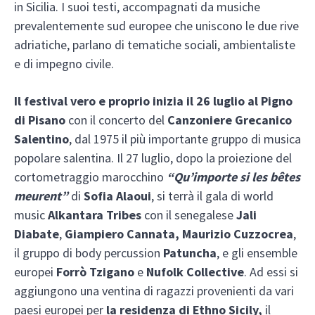
in Sicilia. I suoi testi, accompagnati da musiche
prevalentemente sud europee che uniscono le due rive
adriatiche, parlano di tematiche sociali, ambientaliste
e di impegno civile.
Il festival vero e proprio inizia il
26 luglio
al Pigno
di Pisano
con il concerto del
Canzoniere Grecanico
Salentino
, dal 1975 il più importante gruppo di musica
popolare salentina. Il 27 luglio, dopo la proiezione del
cortometraggio marocchino
“Qu’importe si les bêtes
meurent”
di
Sofia Alaoui
, si terrà il gala di world
music
Alkantara Tribes
con il senegalese
Jali
Diabate
,
Giampiero Cannata, Maurizio Cuzzocrea
,
il gruppo di body percussion
Patuncha
, e gli ensemble
europei
Forrò Tzigano
e
Nufolk Collective
. Ad essi si
aggiungono una ventina di ragazzi provenienti da vari
paesi europei per
la residenza di Ethno Sicily,
il