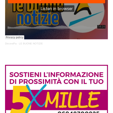
DiocesiPa
·
LE BUONE NOTIZIE