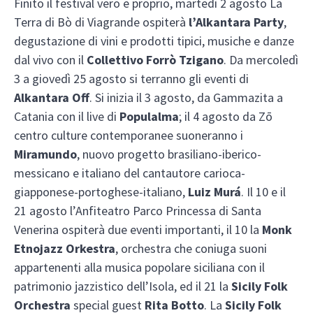
Finito il festival vero e proprio, martedì 2 agosto La
Terra di Bò di Viagrande ospiterà
l’Alkantara Party
,
degustazione di vini e prodotti tipici, musiche e danze
dal vivo con il
Collettivo Forrò Tzigano
. Da mercoledì
3 a giovedì 25 agosto si terranno gli eventi di
Alkantara Off
. Si inizia il 3 agosto, da Gammazita a
Catania con il live di
Populalma
; il 4 agosto da Zō
centro culture contemporanee suoneranno i
Miramundo
, nuovo progetto brasiliano-iberico-
messicano e italiano del cantautore carioca-
giapponese-portoghese-italiano,
Luiz Murá
. Il 10 e il
21 agosto l’Anfiteatro Parco Princessa di Santa
Venerina ospiterà due eventi importanti, il 10 la
Monk
Etnojazz Orkestra
, orchestra che coniuga suoni
appartenenti alla musica popolare siciliana con il
patrimonio jazzistico dell’Isola, ed il 21 la
Sicily Folk
Orchestra
special guest
Rita Botto
. La
Sicily Folk