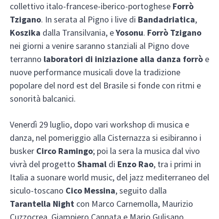
collettivo italo-francese-iberico-portoghese
Forrò
Tzigano
. In serata al Pigno i live di
Bandadriatica
,
Koszika
dalla Transilvania, e
Yosonu
.
Forrò Tzigano
nei giorni a venire saranno stanziali al Pigno dove
terranno
laboratori di iniziazione alla danza forrò
e
nuove performance musicali dove la tradizione
popolare del nord est del Brasile si fonde con ritmi e
sonorità balcanici.
Venerdì 29 luglio, dopo vari workshop di musica e
danza, nel pomeriggio alla Cisternazza si esibiranno i
busker
Circo Ramingo
; poi la sera la musica dal vivo
vivrà del progetto
Shamal
di
Enzo Rao
, tra i primi in
Italia a suonare world music, del jazz mediterraneo del
siculo-toscano
Cico Messina
, seguito dalla
Tarantella Night
con Marco Carnemolla, Maurizio
Cuzzocrea, Giampiero Cannata e Mario Gulisano.