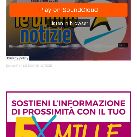
DiocesiPa
·
LE BUONE NOTIZIE