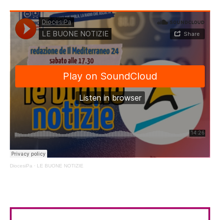
DiocesiPa
·
LE BUONE NOTIZIE