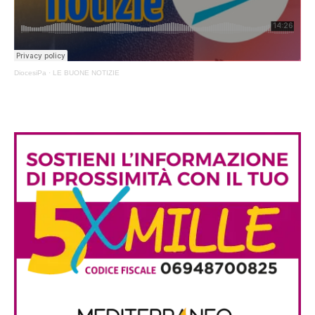
DiocesiPa
·
LE BUONE NOTIZIE