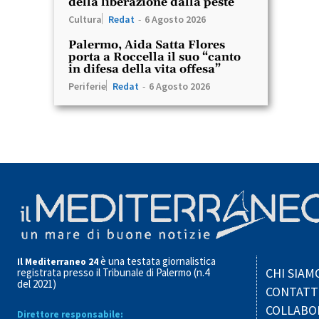
della liberazione dalla peste
Cultura
Redat
-
6 Agosto 2026
Palermo, Aida Satta Flores
porta a Roccella il suo “canto
in difesa della vita offesa”
Periferie
Redat
-
6 Agosto 2026
è una testata giornalistica
Il Mediterraneo 24
CHI SIAM
registrata presso il Tribunale di Palermo (n.4
del 2021)
CONTATT
COLLABO
Direttore responsabile: