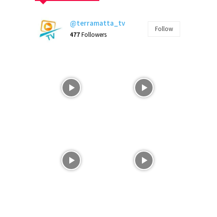
@terramatta_tv
Follow
477
Followers