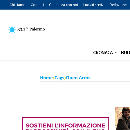
Chi siamo
Contatti
Collabora con noi
I nostri servizi
Redazione
33.1
C
Palermo
CRONACA
BUO
Home
Tags
Open Arms