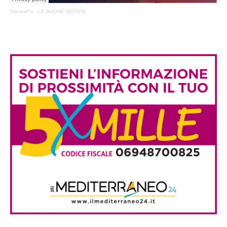
DiocesiPa
·
LE BUONE NOTIZIE