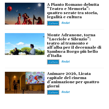
A Pianto Romano debutta
“Teatro e Memoria”:
quattro serate tra storia,
legalità e cultura
Redat
Cultura
Monte Adranone, torna
“Lucciole e Silenzio”:
teatro al tramonto e
all’alba per il decennale di
Sambuca Borgo più bello
d’Italia
Redat
Cultura
Animare 2026, Licata
capitale del cinema
d’animazione per quattro
giorni
Redat
Cultura