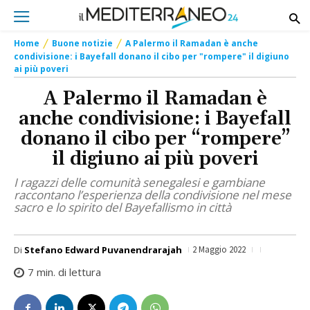
Home
Buone notizie
A Palermo il Ramadan è anche
condivisione: i Bayefall donano il cibo per "rompere" il digiuno
ai più poveri
A Palermo il Ramadan è
anche condivisione: i Bayefall
donano il cibo per “rompere”
il digiuno ai più poveri
I ragazzi delle comunità senegalesi e gambiane
raccontano l’esperienza della condivisione nel mese
sacro e lo spirito del Bayefallismo in città
Di
Stefano Edward Puvanendrarajah
2 Maggio 2022
7
min. di lettura