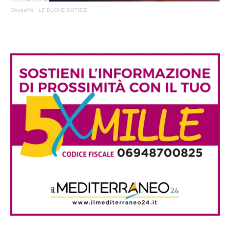
DiocesiPa
·
LE BUONE NOTIZIE