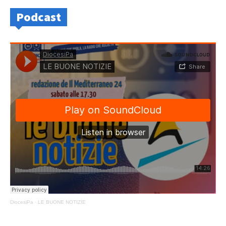
Podcast
DiocesiPa
·
LE BUONE NOTIZIE