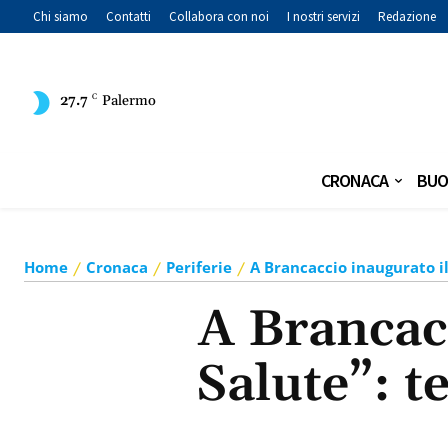
Chi siamo
Contatti
Collabora con noi
I nostri servizi
Redazione
27.7
C
Palermo
CRONACA
BUO
Home
Cronaca
Periferie
A Brancaccio inaugurato il
A Brancacc
Salute”: t