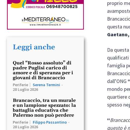
proprio me
avamposto 
Brancaccio
questa nuo
Gaetano, 
Leggi anche
Da questa 
qualificat
Quel “Rosso assoluto” di
famiglia pe
padre Puglisi carico di
amore e di speranza per i
Brancaccio
giovani di Brancaccio
dall’ONG
Periferie
Serena Termini
-
mondo per 
28 Luglio 2026
quartiere d
Brancaccio, tra un murale
spesso nega
e un lampione spezzato: la
battaglia educativa che
Palermo non può perdere
“
Brancacci
Periferie
Filippo Passantino
-
28 Luglio 2026
questo è m