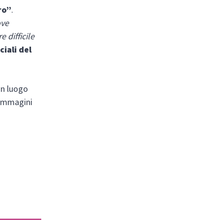
ro”
.
ove
 difficile
ciali del
 un luogo
e immagini