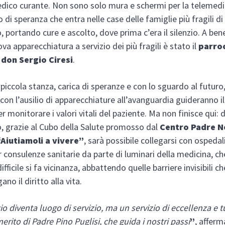
dico curante. Non sono solo mura e schermi per la telemedic
di speranza che entra nelle case delle famiglie più fragili di
, portando cure e ascolto, dove prima c’era il silenzio. A ben
va apparecchiatura a servizio dei più fragili è stato il
parroc
don Sergio Ciresi
.
piccola stanza, carica di speranze e con lo sguardo al futuro,
i con l’ausilio di apparecchiature all’avanguardia guideranno i
r monitorare i valori vitali del paziente. Ma non finisce qui: 
, grazie al Cubo della Salute promosso dal
Centro Padre N
“Aiutiamoli a vivere”
, sarà possibile collegarsi con ospedali
consulenze sanitarie da parte di luminari della medicina, ch
ifficile si fa vicinanza, abbattendo quelle barriere invisibili c
no il diritto alla vita.
o diventa luogo di servizio, ma un servizio di eccellenza e t
erito di Padre Pino Puglisi, che guida i nostri passi
”
, afferm