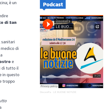
ina; è un
Podcast
edire
o di San
 sanitari
l medico di
da
ostro
e
 di tutto il
e in questo
he troppo
DiocesiPa
·
LE BUONE NOTIZIE
utto
a