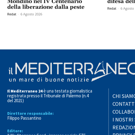
Mondino nel IV Centenario
difesa del
della liberazione dalla peste
Redat
-
6 Agosto
Redat
-
6 Agosto 2026
è una testata giornalistica
Il Mediterraneo 24
CHI SIAM
registrata presso il Tribunale di Palermo (n.4
del 2021)
CONTATT
COLLABO
Direttore responsabile:
Filippo Passantino
I NOSTRI 
REDAZIO
Editore: