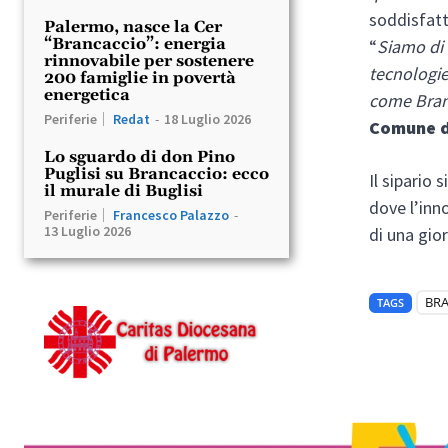
soddisfat
Palermo, nasce la Cer
“Brancaccio”: energia
“
Siamo di 
rinnovabile per sostenere
tecnologie:
200 famiglie in povertà
energetica
come Branc
Periferie
Redat
-
18 Luglio 2026
Comune d
Lo sguardo di don Pino
Puglisi su Brancaccio: ecco
Il sipario 
il murale di Buglisi
dove l’inn
Periferie
Francesco Palazzo
-
13 Luglio 2026
di una gio
BR
TAGS