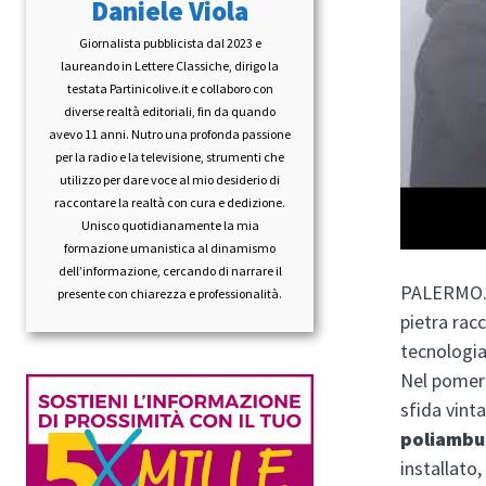
Daniele Viola
Giornalista pubblicista dal 2023 e
laureando in Lettere Classiche, dirigo la
testata Partinicolive.it e collaboro con
diverse realtà editoriali, fin da quando
avevo 11 anni. Nutro una profonda passione
per la radio e la televisione, strumenti che
utilizzo per dare voce al mio desiderio di
raccontare la realtà con cura e dedizione.
Unisco quotidianamente la mia
formazione umanistica al dinamismo
dell’informazione, cercando di narrare il
PALERMO. L
presente con chiarezza e professionalità.
pietra rac
tecnologia
Nel pomeri
sfida vint
poliambul
installato,