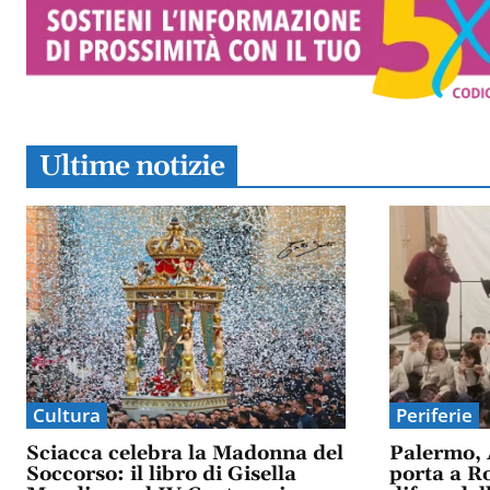
Ultime notizie
Cultura
Periferie
Sciacca celebra la Madonna del
Palermo, 
Soccorso: il libro di Gisella
porta a Ro