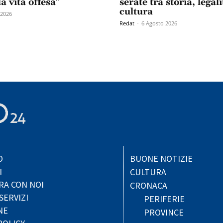
la vita offesa”
serate tra storia, legali
cultura
 2026
Redat
-
6 Agosto 2026
O
BUONE NOTIZIE
I
CULTURA
RA CON NOI
CRONACA
SERVIZI
PERIFERIE
NE
PROVINCE