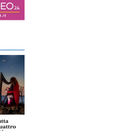
tta
uattro