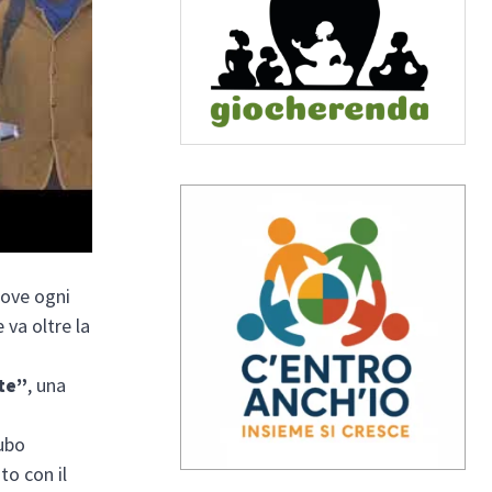
dove ogni
 va oltre la
te”
, una
cubo
to con il