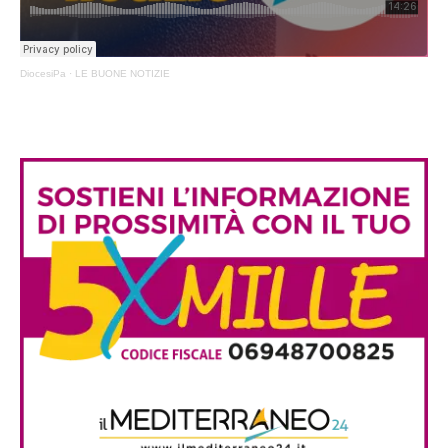
DiocesiPa
·
LE BUONE NOTIZIE