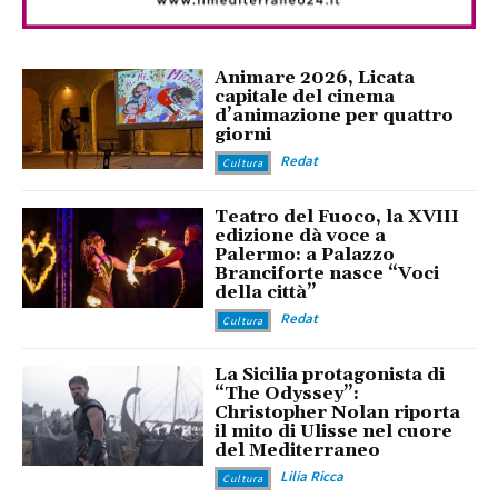
Animare 2026, Licata
capitale del cinema
d’animazione per quattro
giorni
Redat
Cultura
Teatro del Fuoco, la XVIII
edizione dà voce a
Palermo: a Palazzo
Branciforte nasce “Voci
della città”
Redat
Cultura
La Sicilia protagonista di
“The Odyssey”:
Christopher Nolan riporta
il mito di Ulisse nel cuore
del Mediterraneo
Lilia Ricca
Cultura