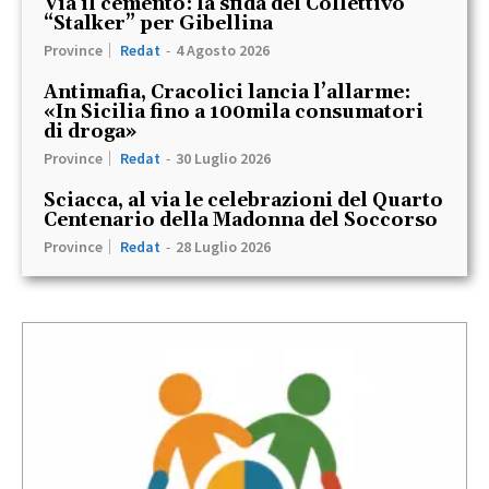
Via il cemento: la sfida del Collettivo
“Stalker” per Gibellina
Province
Redat
-
4 Agosto 2026
Antimafia, Cracolici lancia l’allarme:
«In Sicilia fino a 100mila consumatori
di droga»
Province
Redat
-
30 Luglio 2026
Sciacca, al via le celebrazioni del Quarto
Centenario della Madonna del Soccorso
Province
Redat
-
28 Luglio 2026