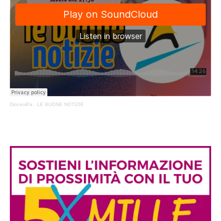
DiocesiPa
·
LE BUONE NOTIZIE