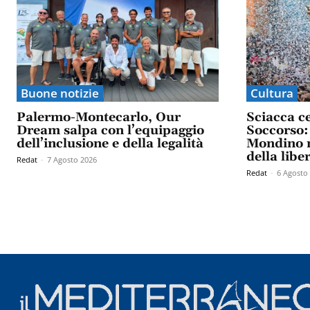
Buone notizie
Cultura
Palermo-Montecarlo, Our
Sciacca c
Dream salpa con l’equipaggio
Soccorso: 
dell’inclusione e della legalità
Mondino n
della libe
Redat
-
7 Agosto 2026
Redat
-
6 Agosto