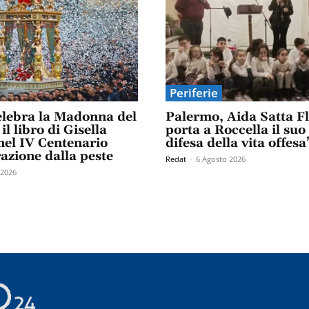
Periferie
elebra la Madonna del
Palermo, Aida Satta F
il libro di Gisella
porta a Roccella il suo
el IV Centenario
difesa della vita offesa
razione dalla peste
Redat
-
6 Agosto 2026
 2026