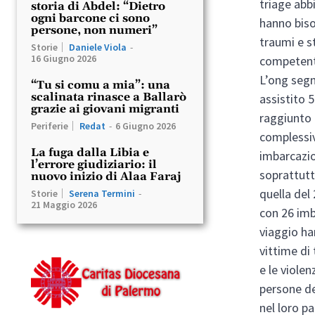
triage abb
storia di Abdel: “Dietro
ogni barcone ci sono
hanno biso
persone, non numeri”
traumi e s
Storie
Daniele Viola
-
16 Giugno 2026
competenti
L’ong segn
“Tu si comu a mia”: una
scalinata rinasce a Ballarò
assistito 
grazie ai giovani migranti
raggiunto 
Periferie
Redat
-
6 Giugno 2026
complessiv
La fuga dalla Libia e
imbarcazion
l’errore giudiziario: il
soprattutt
nuovo inizio di Alaa Faraj
quella de
Storie
Serena Termini
-
21 Maggio 2026
con 26 imba
viaggio ha
vittime di
e le viole
persone de
nel loro p