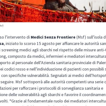
Msf)
uso l’intervento di
Medici Senza Frontiere
(Msf) sull’isola d
sa
, iniziato lo scorso 15 agosto per affiancare le autorità sani
 screening medici agli sbarchi nel rispetto delle misure anti-C
ong, composto da medici, infermieri e mediatori intercultural
pporto al personale dell’Azienda sanitaria provinciale di Pale
ei codici rosso e nell’individuazione di pazienti con possibili
con specifiche vulnerabilità. Segnalati ai medici dell’hotspot 
 seguire. Msf sottoporrà alle autorità competenti una serie d
zioni per rafforzare i protocolli di sorveglianza sanitaria e
ione delle vulnerabilità agli sbarchi e favorire il coordinament
nvolti. “Grazie al fondamentale ruolo dei mediatori intercultur