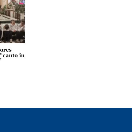
lores
 “canto in
”