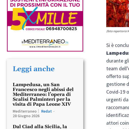
(foto repertorio 
Si è concl
Lampedu
durante gli
Leggi anche
team dell’
offerto su
gestione d
Lampedusa, un San
Francesco negli abissi del
Covid-19 o 
Mediterraneo: l’opera di
urgenti da
Scalisi Palminteri per la
visita di Papa Leone XIV
raccomanda
Mediterraneo
Redat
-
identificaz
28 Giugno 2026
attori coi
Dal Ciad alla Sicilia, la