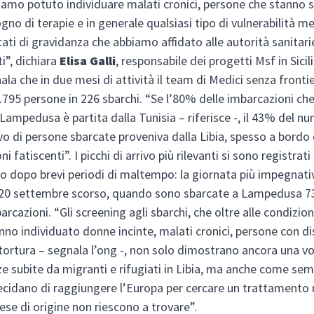
iamo potuto individuare malati cronici, persone che stanno
gno di terapie e in generale qualsiasi tipo di vulnerabilità me
tati di gravidanza che abbiamo affidato alle autorità sanitari
”, dichiara
Elisa Galli
, responsabile dei progetti Msf in Sicili
ala che in due mesi di attività il team di Medici senza fronti
5.795 persone in 226 sbarchi. “Se l’80% delle imbarcazioni ch
Lampedusa è partita dalla Tunisia – riferisce -, il 43% del n
o di persone sbarcate proveniva dalla Libia, spesso a bordo 
i fatiscenti”. I picchi di arrivo più rilevanti si sono registrati
o dopo brevi periodi di maltempo: la giornata più impegnati
l 20 settembre scorso, quando sono sbarcate a Lampedusa 7
rcazioni. “Gli screening agli sbarchi, che oltre alle condizio
nno individuato donne incinte, malati cronici, persone con dis
 tortura – segnala l’ong -, non solo dimostrano ancora una vo
nze subite da migranti e rifugiati in Libia, ma anche come sem
cidano di raggiungere l’Europa per cercare un trattamento
aese di origine non riescono a trovare”.