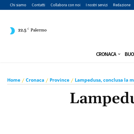
Chi siamo
Contatti
Collabora con noi
I nostri servizi
Redazione
22.5
C
Palermo
CRONACA
BUO
Home
Cronaca
Province
Lampedusa, conclusa la mi
Lampedus