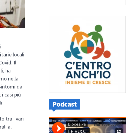
i
tarie locali
ovid. Il
i, ha
rmo nella
 sintomi da
i casi più
i
Podcast
o tra i vari
ali al