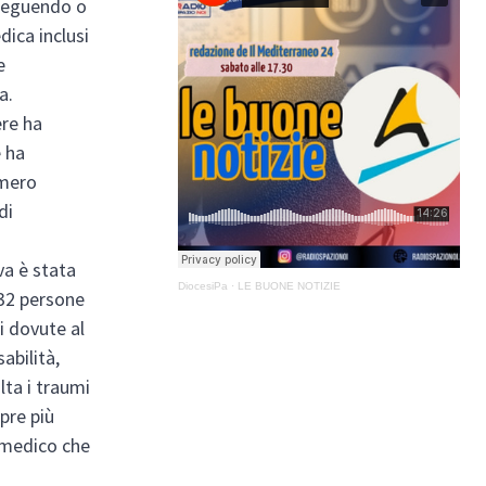
 seguendo o
dica inclusi
e
a.
ere ha
e ha
umero
di
va è stata
DiocesiPa
·
LE BUONE NOTIZIE
32 persone
ni dovute al
abilità,
lta i traumi
pre più
 medico che