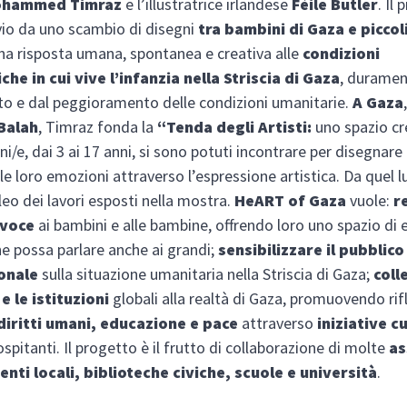
hammed Timraz
e l’illustratrice irlandese
Féile Butler
. Il
io da uno scambio di disegni
tra bambini di Gaza e piccoli
una risposta umana, spontanea e creativa alle
condizioni
he in cui vive l’infanzia nella Striscia di Gaza
, duramen
tto e dal peggioramento delle condizioni umanitarie.
A Gaza
 Balah
, Timraz fonda la
“Tenda degli Artisti:
uno spazio cr
ni/e, dai 3 ai 17 anni, si sono potuti incontrare per disegnare
le loro emozioni attraverso l’espressione artistica. Da quel 
cleo dei lavori esposti nella mostra.
HeART of Gaza
vuole:
r
 voce
ai bambini e alle bambine, offrendo loro uno spazio di
he possa parlare anche ai grandi;
sensibilizzare il pubblico
onale
sulla situazione umanitaria nella Striscia di Gaza;
coll
e le istituzioni
globali alla realtà di Gaza, promuovendo rif
diritti umani, educazione e pace
attraverso
iniziative cu
ospitanti. Il progetto è il frutto di collaborazione di molte
as
 enti locali, biblioteche civiche, scuole e università
.