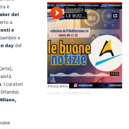
tra è
aker del
perto a
enti e
 bambini e
en day
del
(arte),
ianità
a
. I curatori
(Irlanda).
DiocesiPa
·
LE BUONE NOTIZIE
Milano,
ovane