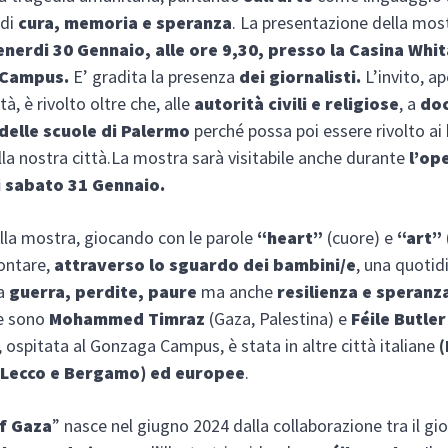
 di
cura, memoria e speranza
. La presentazione della mos
enerdi 30 Gennaio, alle ore 9,30, presso la Casina Whit
 Campus.
E’ gradita la presenza
dei giornalisti.
L’invito, a
ttà, è rivolto oltre che, alle
autorità civili e religiose
, a
doc
 delle scuole di Palermo
perché possa poi essere rivolto ai
lla nostra città.La mostra sarà visitabile anche durante
l’op
i sabato 31 Gennaio.
lla mostra, giocando con le parole
“heart”
(cuore) e
“art”
ontare,
attraverso lo sguardo dei bambini/e
, una quotid
da
guerra, perdite, paure
ma anche
resilienza e speranz
re sono
Mohammed Timraz
(Gaza, Palestina) e
Féile Butler
 ospitata al Gonzaga Campus, è stata in altre città italiane
(
 Lecco e Bergamo) ed europee
.
f Gaza
” nasce nel giugno 2024 dalla collaborazione tra il gi