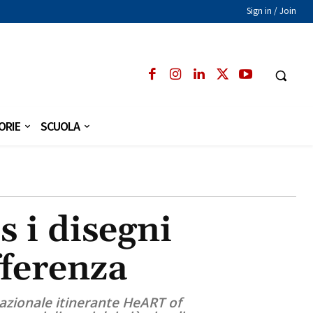
Sign in / Join
ORIE
SCUOLA
 i disegni
fferenza
nazionale itinerante HeART of