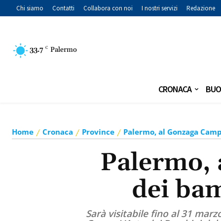
Chi siamo
Contatti
Collabora con noi
I nostri servizi
Redazione
33.7
C
Palermo
CRONACA
BUO
Home
Cronaca
Province
Palermo, al Gonzaga Campu
Palermo, 
dei bam
Sarà visitabile fino al 31 ma