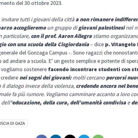
ento del 30 ottobre 2023.
nvitare tutti i giovani della città
a non rimanere indifferen
marzo
accoglieremo
un gruppo di
giovani palestinesi
nel n
 particolare,
con il prof. Aaron Allegra
stiamo organizzan
io con una scuola della Cisgiordania
– dice
p. Vitangelo
generale del Gonzaga Campus -. Sono ragazzi che nonostant
 ad andare a scuola. E’ un gesto semplice e potente di sper
e vogliamo sostenere
facendo incontrare studenti con st
credere
nei sogni dei giovani:
molti cercano
percorsi nuo
 il dialogo invece della violenza,
credendo ancora nel ben
male fa più rumore. Vogliamo camminare accanto a loro con
 dell
’educazione, della cura, dell’umanità condivisa
e
de
ISCIA DI GAZA