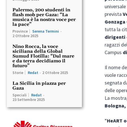
universale
Palermo, 200 studenti in
prevista
V
flash mob per Gaza: “La
musica è la nostra voce per
Gonzaga
la pace”
tutta la ci
Province
Serena Termini
-
2 Ottobre 2025
dirigenti
ragazzi de
Nino Rocca, la voce
siciliana della Global
Campus
d
Sumud Flotilla: “Dal mare
e da terra decidiamo il
futuro”
Il nome de
Storie
Redat
-
2 Ottobre 2025
vuole racc
segnata 
La Sicilia in piazza per
Gaza
delle ope
Speciali
Redat
-
La mostra,
23 Settembre 2025
Bologna,
“
HeART o