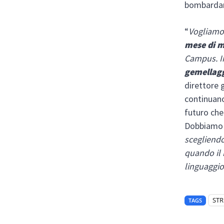
bombardam
“
Vogliamo i
mese di 
Campus. In
gemellagg
direttore 
continuano
futuro ch
Dobbiamo 
scegliendo
quando il 
linguaggio
STR
TAGS