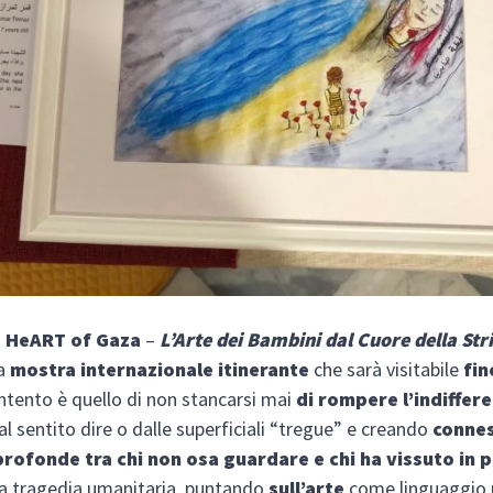
.
HeART of Gaza
–
L’Arte dei Bambini dal Cuore della Stri
la
mostra internazionale itinerante
che sarà visitabile
fin
’intento è quello di non stancarsi mai
di rompere l’indiffer
l sentito dire o dalle superficiali “tregue” e creando
connes
rofonde tra chi non osa guardare e chi ha vissuto
in 
a tragedia umanitaria, puntando
sull’arte
come linguaggio