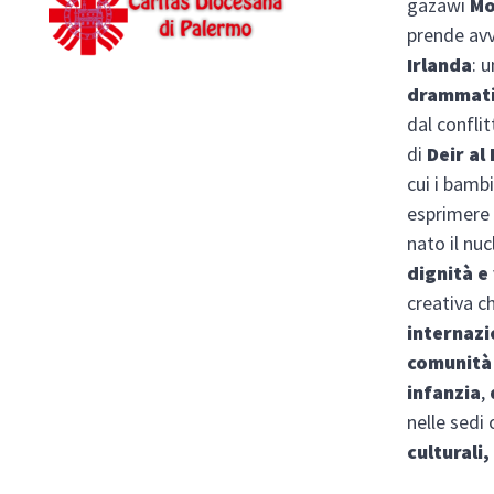
gazawi
Mo
prende avv
Irlanda
: 
drammatic
dal confli
di
Deir al
cui i bambi
esprimere 
nato il nu
dignità
e
creativa c
internazi
comunità 
infanzia
,
nelle sedi 
culturali,