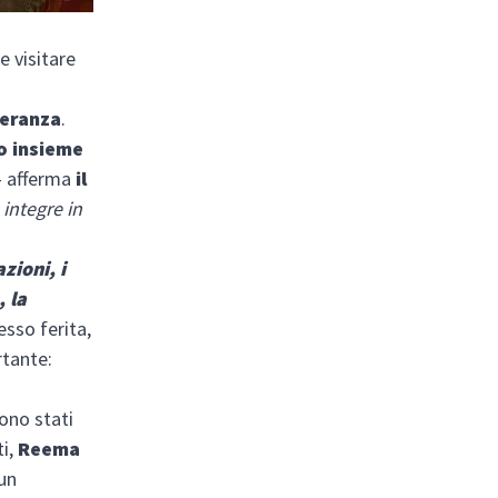
 visitare
i
peranza
.
o insieme
 afferma
il
integre in
azioni, i
, la
esso ferita,
tante:
ono stati
ti,
Reema
 un