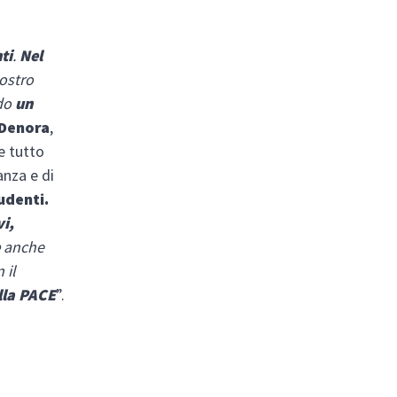
ti
.
Nel
ostro
do
un
 Denora
,
e tutto
anza e di
udenti.
vi,
e
anche
 il
lla PACE
”.