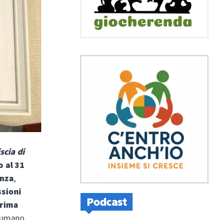
scia di
o al 31
enza
,
sioni
Podcast
prima
 umano