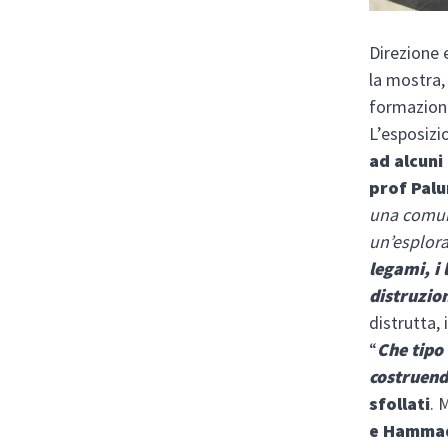
Direzione 
la mostra,
formazione
L’esposizi
ad alcuni
prof Pal
una comuni
un’esplora
legami, i 
distruzio
distrutta
“
Che tipo
costruend
sfollati
. 
e Hamma