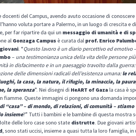
e docenti del Campus, avendo avuto occasione di conoscere e
 l’hanno voluta portare a Palermo, in un luogo di crescita e d
, per far ripartire da qui un
messaggio di umanità e di s
one al
Gonzaga Campus
è curata dal
prof. Enrico Palumb
 giovani
. “
Questo lavoro è un diario percettivo ed emotivo
–
umbo
–
una testimonianza unica della vita delle persone più 
tà in disfacimento e in un paesaggio travolto dalla guerra:
zione delle dimensioni radicali dell’esistenza umana:
le rel
luoghi, la casa, la natura, il rifugio, la minaccia, la paura
ne, la speranza
”. Nei disegni di
HeART of Gaza
la casa è sp
, in fiamme. Queste immagini ci pongono una domanda impor
 di “casa” – di mondo, di relazioni, di comunità – stiamo
o insieme
?” Tutti i bambini e le bambine di questa mostra s
Molte delle loro case sono state
distrutte
. Due giovani artis
d
, sono stati uccisi, insieme a quasi tutta la loro famiglia, in