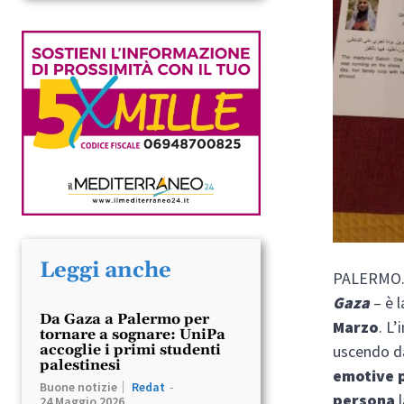
Leggi anche
PALERMO
Gaza
– è 
Da Gaza a Palermo per
Marzo
. L
tornare a sognare: UniPa
uscendo da
accoglie i primi studenti
palestinesi
emotive p
Buone notizie
Redat
-
persona
l
24 Maggio 2026