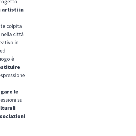
 progetto
 artisti in
te colpita
, nella città
eativo in
 ed
luogo è
estituire
 espressione
egare le
lessioni su
lturali
sociazioni