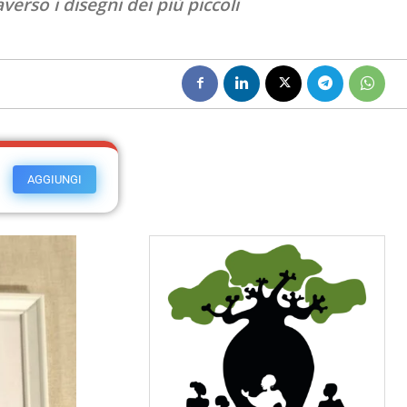
erso i disegni dei più piccoli
AGGIUNGI