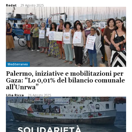
Redat
-
29 Agosto 2025
Mediterraneo
Palermo, iniziative e mobilitazioni per
Gaza: “Lo 0,01% del bilancio comunale
all’Unrwa”
Lilia Ricca
-
26 Agosto 2025