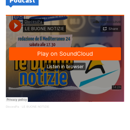
Podcast
DiocesiPa
·
LE BUONE NOTIZIE