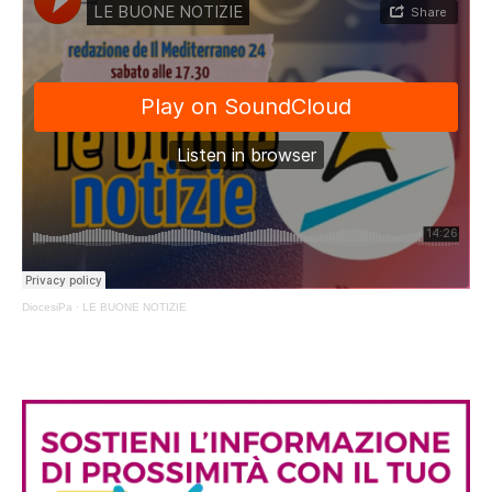
DiocesiPa
·
LE BUONE NOTIZIE