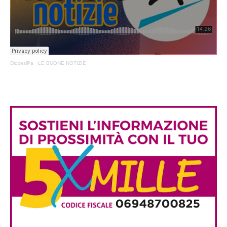
DiocesiPa
·
LE BUONE NOTIZIE