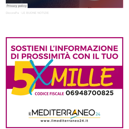
DiocesiPa
·
LE BUONE NOTIZIE