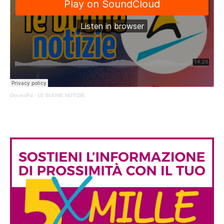
DiocesiPa
·
LE BUONE NOTIZIE