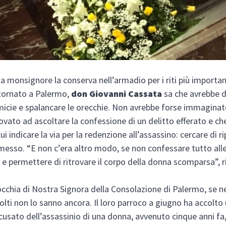
da monsignore la conserva nell’armadio per i riti più importan
tornato a Palermo,
don Giovanni Cassata
sa che avrebbe 
icie e spalancare le orecchie. Non avrebbe forse immaginat
ovato ad ascoltare la confessione di un delitto efferato e c
ui indicare la via per la redenzione all’assassino: cercare di ri
sso. “E non c’era altro modo, se non confessare tutto alle
e e permettere di ritrovare il corpo della donna scomparsa”, ri
.
occhia di Nostra Signora della Consolazione di Palermo, se n
olti non lo sanno ancora. Il loro parroco a giugno ha accolt
ccusato dell’assassinio di una donna, avvenuto cinque anni fa,