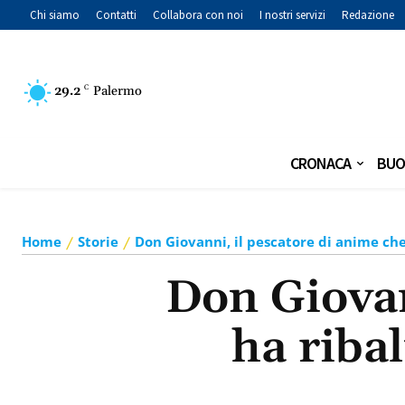
Chi siamo
Contatti
Collabora con noi
I nostri servizi
Redazione
29.2
C
Palermo
CRONACA
BUO
Home
Storie
Don Giovanni, il pescatore di anime che 
Don Giovan
ha ribal