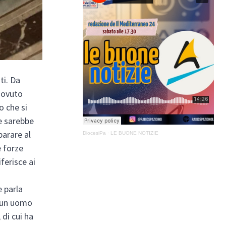
ti. Da
dovuto
o che si
he sarebbe
parare al
DiocesiPa
·
LE BUONE NOTIZIE
 forze
ferisce ai
e parla
o un uomo
 di cui ha