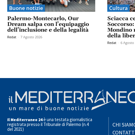
Buone notizie
Cultura
Palermo-Montecarlo, Our
Sciacca c
Dream salpa con l’equipaggio
Soccorso: 
dell’inclusione e della legalità
Mondino n
della libe
Redat
-
7 Agosto 2026
Redat
-
6 Agosto
è una testata giornalistica
Il Mediterraneo 24
CHI SIAM
registrata presso il Tribunale di Palermo (n.4
del 2021)
CONTATT