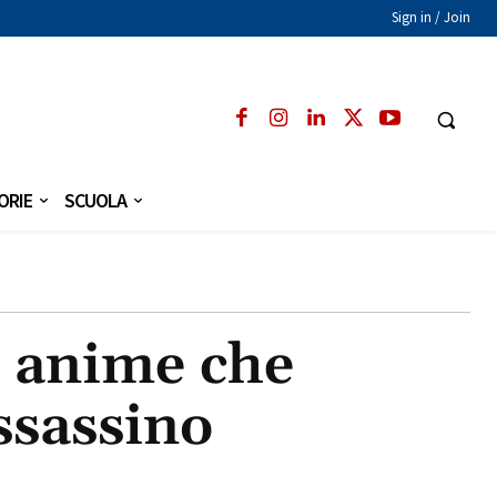
Sign in / Join
ORIE
SCUOLA
i anime che
assassino