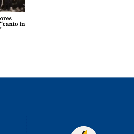
lores
 “canto in
”