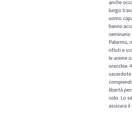
anche occu
lungo trav
uomo capac
hanno acco
seminario i
Palermo, ne
rifiuti e 
le anime o
orecchie. A
sacerdote 
compiendo 
libertà pe
solo. Lo s
assicura il