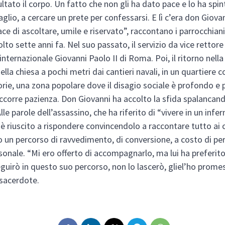
ltato il corpo. Un fatto che non gli ha dato pace e lo ha spi
aglio, a cercare un prete per confessarsi. E lì c’era don Giova
e di ascoltare, umile e riservato”, raccontano i parrocchiani
lto sette anni fa. Nel suo passato, il servizio da vice rettore
nternazionale Giovanni Paolo II di Roma. Poi, il ritorno nella
lla chiesa a pochi metri dai cantieri navali, in un quartiere c
scorie, una zona popolare dove il disagio sociale è profondo e
ccorre pazienza. Don Giovanni ha accolto la sfida spalancand
lle parole dell’assassino, che ha riferito di “vivere in un infern
è riuscito a rispondere convincendolo a raccontare tutto ai c
un percorso di ravvedimento, di conversione, a costo di per
rsonale. “Mi ero offerto di accompagnarlo, ma lui ha preferit
eguirò in questo suo percorso, non lo lascerò, gliel’ho prome
 sacerdote.