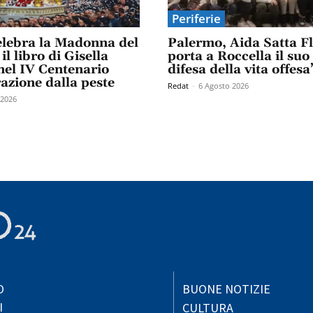
Periferie
elebra la Madonna del
Palermo, Aida Satta F
il libro di Gisella
porta a Roccella il suo
el IV Centenario
difesa della vita offesa
razione dalla peste
Redat
-
6 Agosto 2026
 2026
O
BUONE NOTIZIE
I
CULTURA