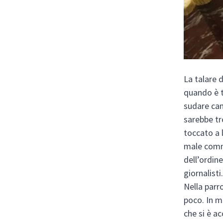
La talare 
quando è 
sudare cam
sarebbe tr
toccato a l
male comme
dell’ordin
giornalisti
Nella parr
poco. In m
che si è a