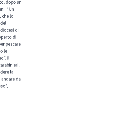
nto, dopo un
nni. “Un
, che lo
 del
 diocesi di
operto di
 per pescare
o le
o”, il
arabinieri,
dere la
o andare da
sso”,