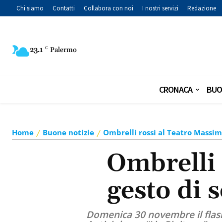
Chi siamo
Contatti
Collabora con noi
I nostri servizi
Redazione
23.1
C
Palermo
CRONACA
BUO
Home
Buone notizie
Ombrelli rossi al Teatro Massimo
Ombrelli 
gesto di 
Domenica 30 novembre il flas