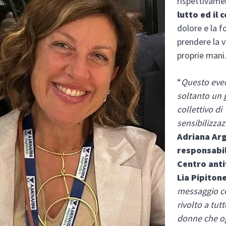
rispettivamen
lutto ed il 
dolore e la f
prendere la v
proprie mani
“
Questo eve
soltanto un 
collettivo di
sensibilizza
Adriana Ar
responsabil
Centro anti
Lia Pipiton
messaggio c
rivolto a tut
donne che o