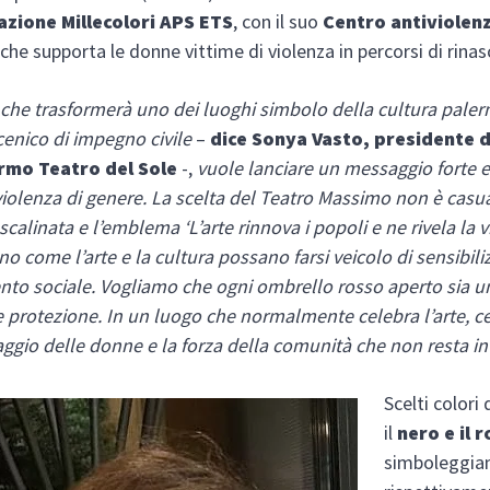
azione Millecolori APS ETS
, con il suo
Centro antiviolenz
 che supporta le donne vittime di violenza in percorsi di rinas
 che trasformerà uno dei luoghi simbolo della cultura paler
enico di impegno civile
–
dice Sonya Vasto, presidente 
ermo Teatro del Sole
-,
vuole lanciare un messaggio forte e 
violenza di genere. La scelta del Teatro Massimo non è casua
calinata e l’emblema ‘L’arte rinnova i popoli e ne rivela la vi
no come l’arte e la cultura possano farsi veicolo di sensibil
to sociale. Vogliamo che ogni ombrello rosso aperto sia u
 protezione. In un luogo che normalmente celebra l’arte, 
raggio delle donne e la forza della comunità che non resta in 
Scelti colori
il
nero e il 
simboleggia