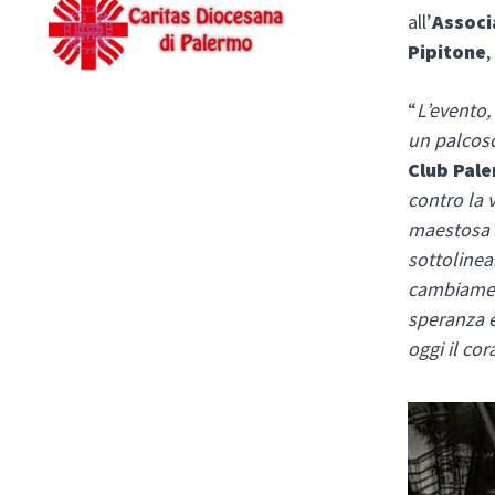
all’
Associ
Pipitone
,
“
L’evento,
un palcosc
Club Pal
contro la 
maestosa s
sottolinea
cambiamen
speranza e
oggi il co