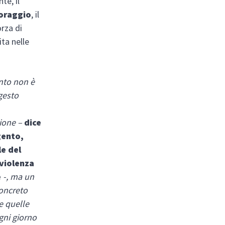
te, il
coraggio
, il
orza di
ita nelle
.
nto non è
gesto
zione –
dice
gento,
e del
violenza
e
-, ma un
oncreto
te quelle
gni giorno