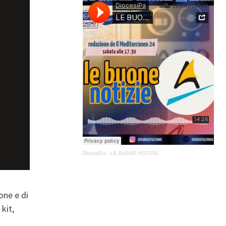
DiocesiPa
·
LE BUONE NOTIZIE
one e di
 kit,