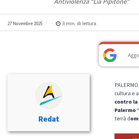
Antiviolenza “Lia Pipitone”
3
min. di lettura
27 Novembre 2025
Aggi
PALERMO. 
cultura e 
contro la
Palermo 
Redat
terrà d
ome