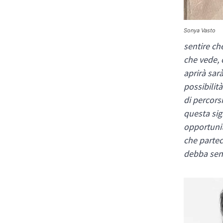
Sonya Vasto
sentire ch
che vede, 
aprirà sar
possibilità
di percors
questa sign
opportunit
che partec
debba sent