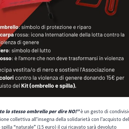
tto lo stesso ombrello per dire NO!”
è un gesto di condivisi
one collettiva all’insegna della solidarietà con l’acquisto del
spilla “naturale” (15 euro) il cui ricavato sarà devoluto