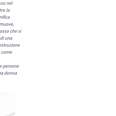
sso nel
tro la
nifica
i muove,
osso che si
 di una
costruzione
le come
 le persone
una donna