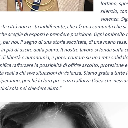
lottano, spe
silenzio, con
violenza. Sig
e la città non resta indifferente, che c’è una comunità che s
che sceglie di esporsi e prendere posizione.
Ogni ombrello r
à, per noi, il segno di una storia ascoltata, di una mano tesa,
 in più di uscire dalla paura. Il nostro lavoro si fonda sulla 
i di libertà e autonomia, e poter contare su una rete solida
ifica rafforzare la possibilità di offrire ascolto, protezione e
à reali a chi vive situazioni di violenza. Siamo grate a tutte
iperanno, perché la loro presenza rafforza l’idea che ness
irsi sola nel chiedere aiuto.”