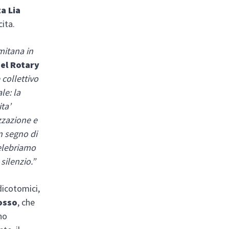
a Lia
cita.
mitana in
del Rotary
collettivo
le: la
ta’
izzazione e
n segno di
celebriamo
silenzio.”
 dicotomici,
rosso
, che
no