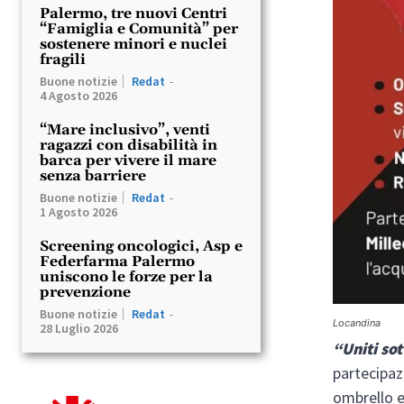
Palermo, tre nuovi Centri
“Famiglia e Comunità” per
sostenere minori e nuclei
fragili
Buone notizie
Redat
-
4 Agosto 2026
“Mare inclusivo”, venti
ragazzi con disabilità in
barca per vivere il mare
senza barriere
Buone notizie
Redat
-
1 Agosto 2026
Screening oncologici, Asp e
Federfarma Palermo
uniscono le forze per la
prevenzione
Buone notizie
Redat
-
Locandina
28 Luglio 2026
“Uniti so
partecipazi
ombrello e 