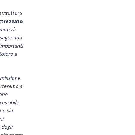
rastrutture
ttrezzato
venterà
erseguendo
 importanti
toforo a
 missione
orteremo a
ione
cessibile.
he sia
ni
 degli
i strumenti