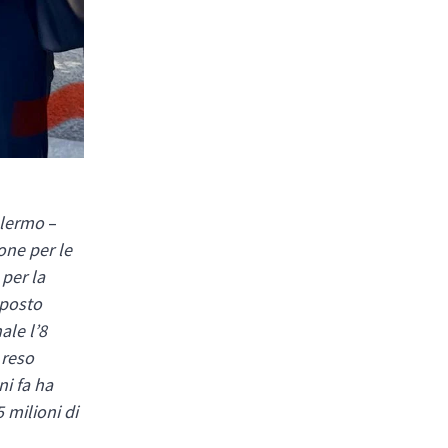
alermo
–
ne per le
 per la
oposto
ale l’8
 reso
ni fa ha
 milioni di