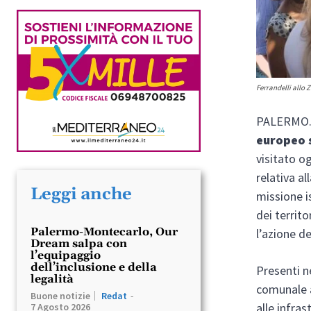
Ferrandelli allo
PALERMO. 
europeo s
visitato o
relativa a
Leggi anche
missione is
dei territ
Palermo-Montecarlo, Our
l’azione de
Dream salpa con
l’equipaggio
dell’inclusione e della
Presenti n
legalità
comunale 
Buone notizie
Redat
-
alle infras
7 Agosto 2026