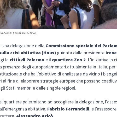
 Zen 2 con la Commissione Hous
Una delegazione della
Commissione speciale del Parla
ulla crisi abitativa (Hous)
guidata dalla presidente
Irene
ggi la
città di Palermo
e il
quartiere Zen 2
. L’iniziativa in c
lla presenza degli europarlamentari attualmente in Italia, per
tituzionale che ha l’obiettivo di analizzare da vicino i bisogni
ori al fine di elaborare strategie europee che possano coadiu
gli Stati membri e delle singole regioni.
el quartiere palermitano ad accogliere la delegazione, l’ass
all’emergenza abitativa,
Fabrizio Ferrandelli
, e l’assessor
trutture,
Alessandro Aricò
.