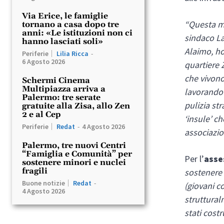
Via Erice, le famiglie
“Questa m
tornano a casa dopo tre
anni: «Le istituzioni non ci
sindaco La
hanno lasciati soli»
Alaimo, ho
Periferie
Lilia Ricca
-
6 Agosto 2026
quartiere Z
che vivono
Schermi Cinema
Multipiazza arriva a
lavorando 
Palermo: tre serate
pulizia st
gratuite alla Zisa, allo Zen
2 e al Cep
‘insule’ c
Periferie
Redat
-
4 Agosto 2026
associazion
Palermo, tre nuovi Centri
“Famiglia e Comunità” per
Per l’
asse
sostenere minori e nuclei
fragili
sostenere 
Buone notizie
Redat
-
(giovani c
4 Agosto 2026
struttural
stati cost