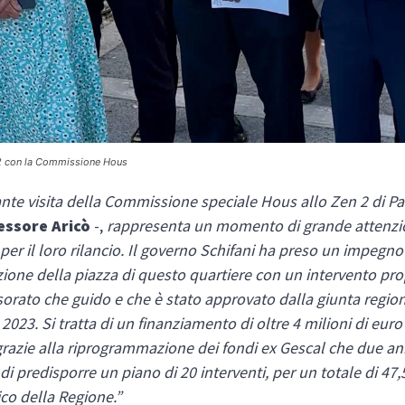
 2 con la Commissione Hous
nte visita della Commissione speciale Hous allo Zen 2 di P
sessore Aricò
-,
rappresenta un momento di grande attenzio
 per il loro rilancio. Il governo Schifani ha preso un impegno
azione della piazza di questo quartiere con un intervento pr
sorato che guido e che è stato approvato dalla giunta region
023. Si tratta di un finanziamento di oltre 4 milioni di euro
grazie alla riprogrammazione dei fondi ex Gescal che due an
i predisporre un piano di 20 interventi, per un totale di 47,5
ico della Regione.”