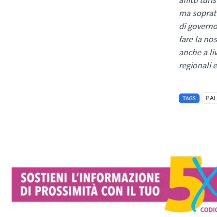
ma sopratt
di governo 
fare la no
anche a li
regionali 
PA
TAGS