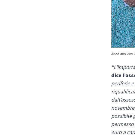
Aricò allo Zen
“L’importa
dice l’as
periferie e
riqualific
dall’asses
novembre 2
possibile 
permesso d
euro a car