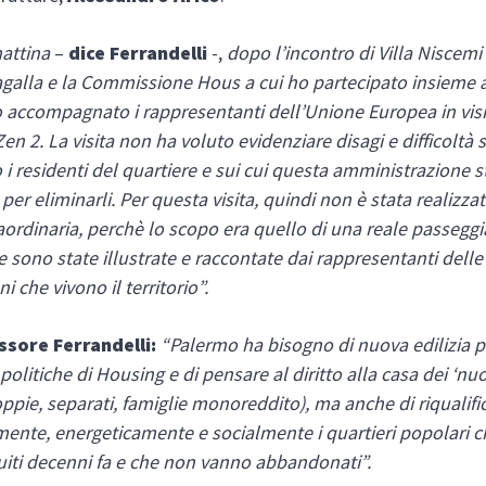
attina
–
dice Ferrandelli
-,
dopo l’incontro di Villa Niscemi t
galla e la Commissione Hous a cui ho partecipato insieme a
 accompagnato i rappresentanti dell’Unione Europea in visi
en 2. La visita non ha voluto evidenziare disagi e difficoltà s
 i residenti del quartiere e sui cui questa amministrazione s
per eliminarli. Per questa visita, quindi non è stata realizza
raordinaria, perchè lo scopo era quello di una reale passeggia
he sono state illustrate e raccontate dai rappresentanti delle
i che vivono il territorio”.
ssore Ferrandelli:
“Palermo ha bisogno di nuova edilizia p
politiche di Housing e di pensare al diritto alla casa dei ‘nuo
oppie, separati, famiglie monoreddito), ma anche di riqualifi
mente, energeticamente e socialmente i quartieri popolari 
ruiti decenni fa e che non vanno abbandonati”.