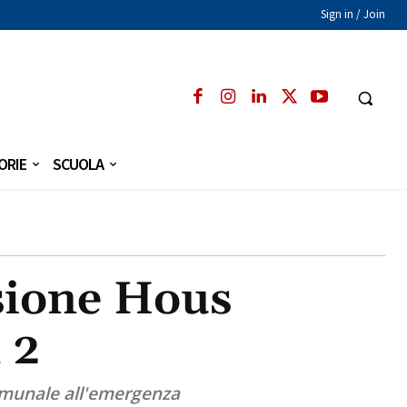
Sign in / Join
ORIE
SCUOLA
sione Hous
 2
comunale all'emergenza