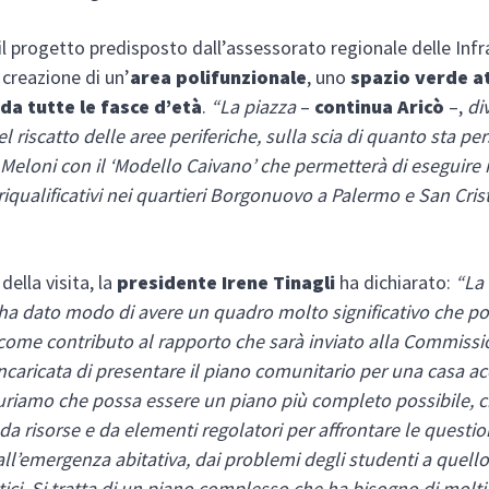
 il progetto predisposto dall’assessorato regionale delle Inf
 creazione di un’
area polifunzionale
, uno
spazio verde a
 da tutte le fasce d’età
.
“La piazza
–
continua Aricò
–,
di
l riscatto delle aree periferiche, sulla scia di quanto sta p
 Meloni con il ‘Modello Caivano’ che permetterà di eseguire
 riqualificativi nei quartieri Borgonuovo a Palermo e San Cris
della visita, la
presidente Irene Tinagli
ha dichiarato:
“La
i ha dato modo di avere un quadro molto significativo che p
come contributo al rapporto che sarà inviato alla Commiss
ncaricata di presentare il piano comunitario per una casa ac
uriamo che possa essere un piano più completo possibile, c
 da risorse e da elementi regolatori per affrontare le questio
all’emergenza abitativa, dai problemi degli studenti a quello
ristici. Si tratta di un piano complesso che ha bisogno di molt