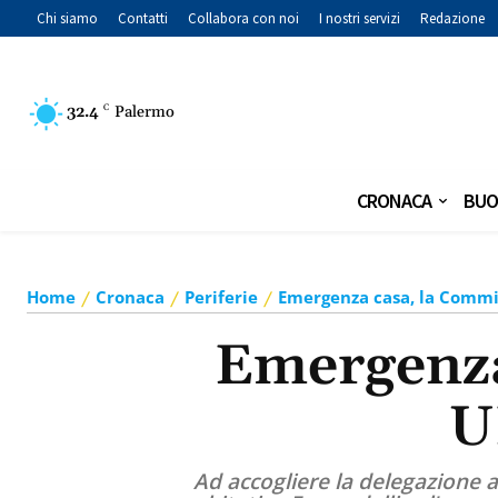
Chi siamo
Contatti
Collabora con noi
I nostri servizi
Redazione
32.4
C
Palermo
CRONACA
BUO
Home
Cronaca
Periferie
Emergenza casa, la Commis
Emergenza
U
Ad accogliere la delegazione 