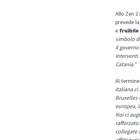
Allo Zen 2
prevede la
e
fruibile
simbolo de
il governo
interventi
Catania.”
Al termine 
italiana c
Bruxelles 
europea, i
Noi ci aug
rafforzato
collegate 
affitti tu