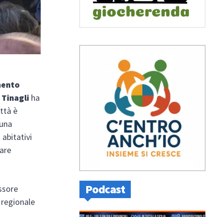
mento
 Tinagli
ha
ittà è
 una
 abitativi
vare
Podcast
essore
e regionale