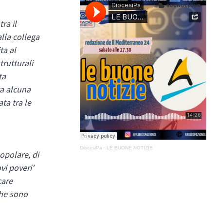
ra il
lla collega
ta al
trutturali
ta
ta alcuna
ta tra le
DiocesiPa
·
LE BUONE NOTIZIE
opolare, di
vi poveri’
care
che sono