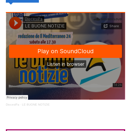
DiocesiPa
·
LE BUONE NOTIZIE