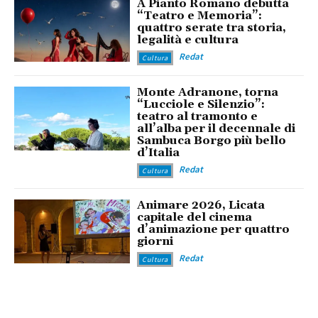
A Pianto Romano debutta
“Teatro e Memoria”:
quattro serate tra storia,
legalità e cultura
Redat
Cultura
Monte Adranone, torna
“Lucciole e Silenzio”:
teatro al tramonto e
all’alba per il decennale di
Sambuca Borgo più bello
d’Italia
Redat
Cultura
Animare 2026, Licata
capitale del cinema
d’animazione per quattro
giorni
Redat
Cultura