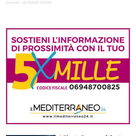
DiocesiPa
·
LE BUONE NOTIZIE