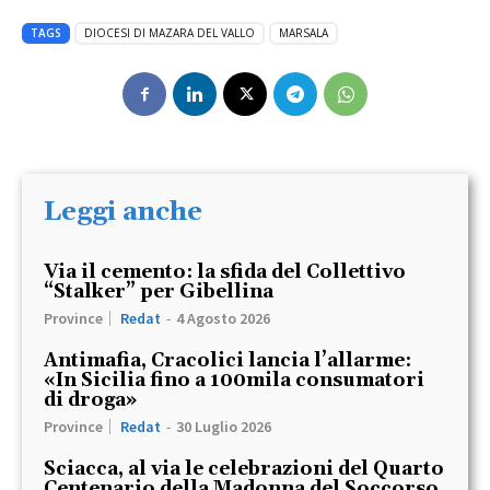
TAGS
DIOCESI DI MAZARA DEL VALLO
MARSALA
Leggi anche
Via il cemento: la sfida del Collettivo
“Stalker” per Gibellina
Province
Redat
-
4 Agosto 2026
Antimafia, Cracolici lancia l’allarme:
«In Sicilia fino a 100mila consumatori
di droga»
Province
Redat
-
30 Luglio 2026
Sciacca, al via le celebrazioni del Quarto
Centenario della Madonna del Soccorso