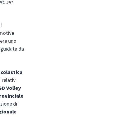
re sin
i
emotive
sere uno
 guidata da
scolastica
 relativi
SD Volley
rovinciale
azione di
gionale