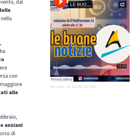
rvento, dal
delle
 nella
,
 ha
to
ere
ersa con
 maggiore
DiocesiPa
·
LE BUONE NOTIZIE
ati alle
ebbraio,
 e anziani
corso di