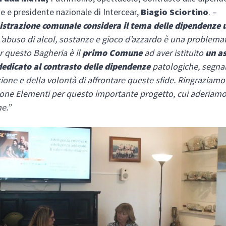
e e presidente nazionale di Intercear,
Biagio Sciortino
. –
strazione comunale considera il tema delle
dipendenze 
L’abuso di alcol, sostanze e gioco d’azzardo è una problemat
er questo Bagheria è il
primo Comune
ad aver istituito
un a
dedicato al contrasto delle dipendenze
patologiche, segna
zione e della volontà di affrontare queste sfide. Ringraziamo
ione Elementi per questo importante progetto, cui aderiam
e.”