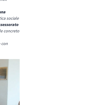
una
ica sociale
ssessorato
le concreto
o con