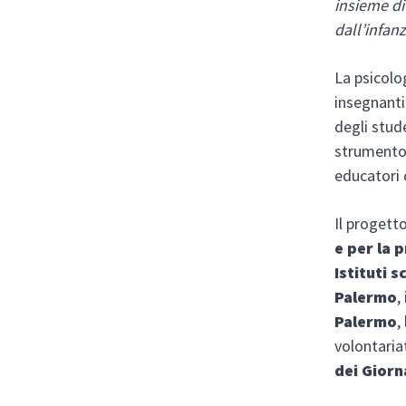
insieme di
dall’infanz
La psicolo
insegnanti
degli stud
strumento 
educatori
Il progetto
e per la
Istituti s
Palermo
,
Palermo
, 
volontari
dei Giorna