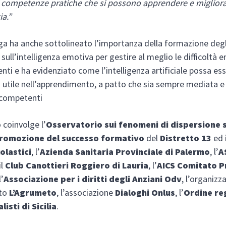
 competenze pratiche che si possono apprendere e migliora
ia.”
ga ha anche sottolineato l’importanza della formazione degl
 sull’intelligenza emotiva per gestire al meglio le difficoltà 
enti e ha evidenziato come l’intelligenza artificiale possa es
utile nell’apprendimento, a patto che sia sempre mediata e
 competenti
 coinvolge l’
Osservatorio sui fenomeni di dispersione 
 promozione del successo formativo
del
Distretto 13
ed i
colastici
, l’
Azienda Sanitaria Provinciale di Palermo
, l’
A
 il
Club Canottieri Roggiero di Lauria
, l’
AICS Comitato P
l’
Associazione per i diritti degli Anziani Odv
, l’organizz
ato
L’Agrumeto
, l’associazione
Dialoghi Onlus
, l’
Ordine re
listi di Sicilia
.