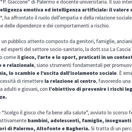
o “P. Giaccone” di Palermo e docente universitaria. Il suo inte
elligenza emotiva ed intelligenza artificiale: il valore 
”
, ha affrontato il ruolo dell’empatia e della relazione sociale
e delle dipendenze e dei comportamenti a rischio.
a un pubblico attento composto da genitori, famiglie, anziani
 ed esperti del settore socio-sanitario, la dott.ssa La Cascia
o come i
l gioco, l’arte e lo sport, praticati in un contes
 e relazionale
, siano strumenti fondamentali per promuov
ia, lo scambio e l’uscita dall’isolamento sociale
. È em
ecessità di rimettere
la relazione al centro
, favorendo una
a adulti e giovani, con
l’obiettivo di prevenire i rischi leg
ze.
 “Scelgo il gioco che fa bene alla salute”, avviato lo scorso f
 attivamente
bambini, adolescenti, famiglie, insegnanti
tori di Palermo, Altofonte e Bagheria.
Si tratta di un per