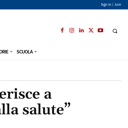
Sign in / Join
ORIE
SCUOLA
erisce a
lla salute”