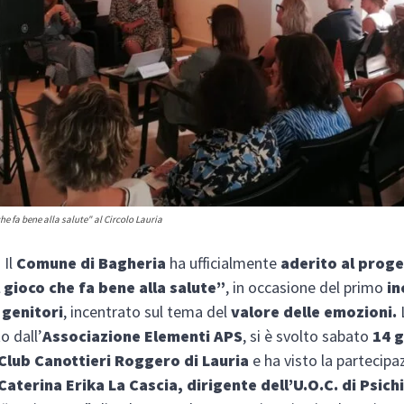
che fa bene alla salute" al Circolo Lauria
 Il
Comune di Bagheria
ha ufficialmente
aderito al prog
l gioco che fa bene alla salute”
, in occasione del primo
in
 genitori
, incentrato sul tema del
valore delle emozioni.
o dall’
Associazione Elementi APS
, si è svolto sabato
14 
 Club Canottieri Roggero di Lauria
e ha visto la partecipa
Caterina Erika La Cascia, dirigente dell’U.O.C. di Psich