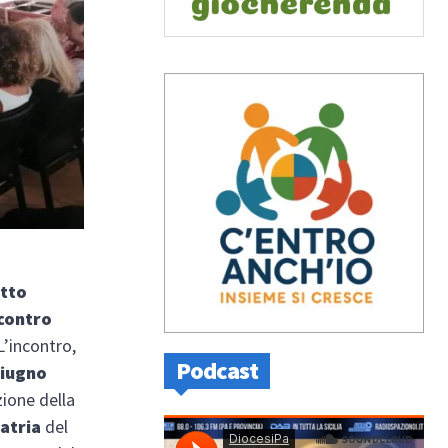
etto
contro
L’incontro,
Podcast
giugno
zione della
iatria
del