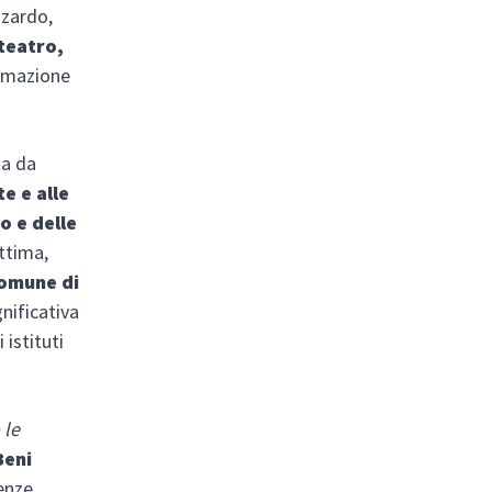
zzardo,
 teatro,
ormazione
ta da
te e alle
o e delle
ttima,
Comune di
nificativa
istituti
 le
Beni
enze