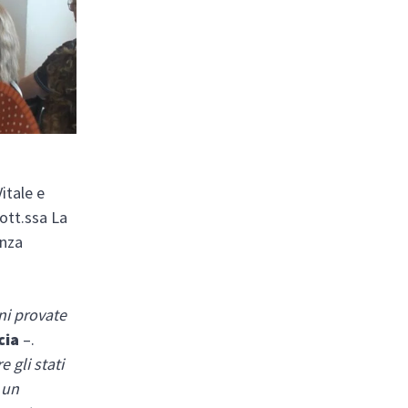
itale e
dott.ssa La
enza
ni provate
cia
–.
 gli stati
 un