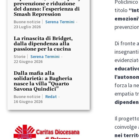
Policlinic
prevenzione e riduzione
del danno: l’esperienza di
titolo
“Int
Smash Repression
emozioni
Buone notizie
Serena Termini
-
prevenzion
23 Luglio 2026
La rinascita di Bridget,
Di fronte 
dalla dipendenza alla
passione per la cucina
insegnanti
Storie
Serena Termini
-
evidenziat
22 Giugno 2026
educativo
Dalla mafia alla
l’autonom
solidarietà: a Bagheria
nasce la villa “Quarto
forza la n
Savona Quindici”
empatia tr
Buone notizie
Redat
-
dipenden
16 Giugno 2026
Il progetto
coinvolge
nei terri