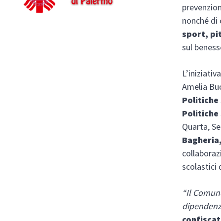
prevenzion
nonché di 
sport, pi
sul beness
L’iniziati
Amelia Buc
Politiche 
Politiche 
Quarta, Se
Bagheria
collaboraz
scolastici 
“Il Comune
dipendenz
confiscat