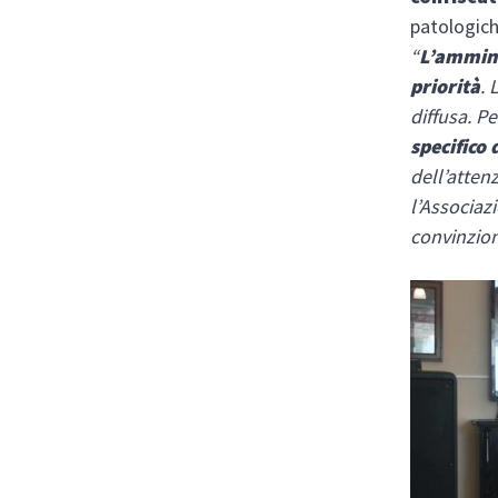
patologich
“
L’ammini
priorità
. 
diffusa. P
specifico 
dell’atten
l’Associaz
convinzion