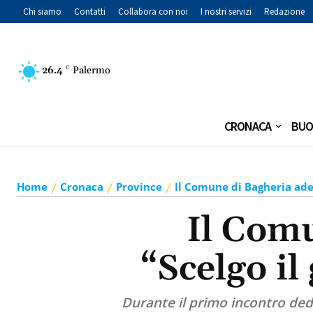
Chi siamo
Contatti
Collabora con noi
I nostri servizi
Redazione
26.4
C
Palermo
CRONACA
BUO
Home
Cronaca
Province
Il Comune di Bagheria ader
Il Comu
“Scelgo il
Durante il primo incontro dedi