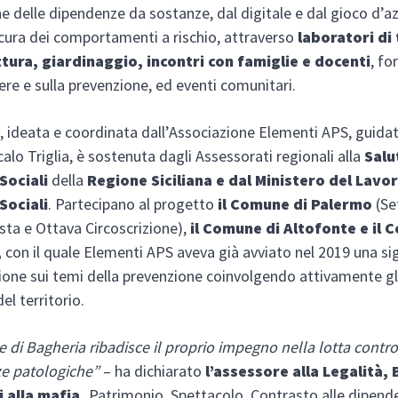
e delle dipendenze da sostanze, dal digitale e dal gioco d’a
cura dei comportamenti a rischio, attraverso
laboratori di
ttura, giardinaggio, incontri con famiglie e docenti
, f
ere e sulla prevenzione, ed eventi comunitari.
va, ideata e coordinata dall’Associazione Elementi APS, guida
alo Triglia, è sostenuta dagli Assessorati regionali alla
Salu
Sociali
della
Regione Siciliana e dal Ministero del Lavor
Sociali
. Partecipano al progetto
il Comune di Palermo
(Se
sta e Ottava Circoscrizione),
il Comune di Altofonte e il 
,
con il quale Elementi APS aveva già avviato nel 2019 una sig
ione sui temi della prevenzione coinvolgendo attivamente gli 
del territorio.
 di Bagheria ribadisce il proprio impegno nella lotta contro
e patologiche”
– ha dichiarato
l’assessore alla Legalità, 
i alla mafia,
Patrimonio, Spettacolo, Contrasto alle dipend