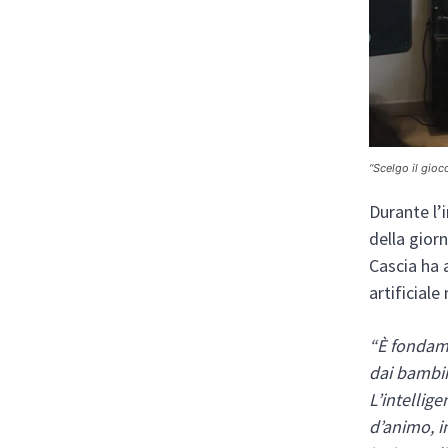
“Scelgo il gioc
Durante l’
della gior
Cascia ha 
artificiale
“È fondame
dai bambini
L’intellig
d’animo, i