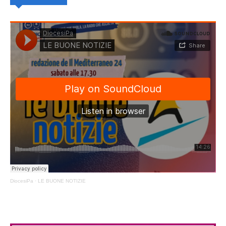
DiocesiPa
·
LE BUONE NOTIZIE