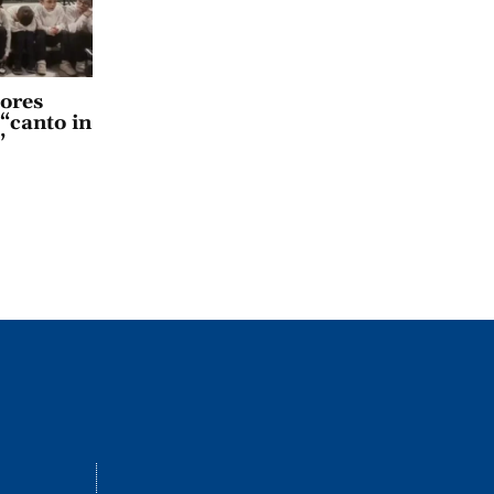
lores
 “canto in
”