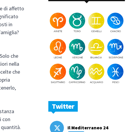
e di affetto
gnificato
osti in
famiglia?
 Solo che
iori nella
Scelte che
opria
tenerlo,
Twitter
astanza
i con
a quantità.
Il Mediterraneo 24