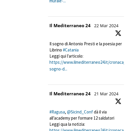
murale-...
Avatar
Il Mediterraneo 24
22 Mar 2024
Il sogno di Antonio Presti e la poesia per
Librino
#Catania
Leggi qui l'articolo:
https://www.ilmediterraneo24.it/cronaca/peri
sogno-d...
Avatar
Il Mediterraneo 24
21 Mar 2024
#Ragusa
,
@Sicind_Conf
dà il via
all’academy per formare 12 saldatori
Leggi qua la notizia:
https://www.ilmediterraneo24.it/cronaca/pr