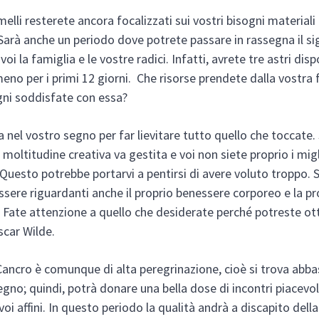
elli resterete ancora focalizzati sui vostri bisogni materiali 
 Sarà anche un periodo dove potrete passare in rassegna il si
voi la famiglia e le vostre radici. Infatti, avrete tre astri disp
eno per i primi 12 giorni. Che risorse prendete dalla vostra 
gni soddisfate con essa?
a nel vostro segno per far lievitare tutto quello che toccate.
moltitudine creativa va gestita e voi non siete proprio i migl
Questo potrebbe portarvi a pentirsi di avere voluto troppo. 
sere riguardanti anche il proprio benessere corporeo e la pr
Fate attenzione a quello che desiderate perché potreste ot
scar Wilde.
Cancro è comunque di alta peregrinazione, cioè si trova abb
egno; quindi, potrà donare una bella dose di incontri piacevol
oi affini. In questo periodo la qualità andrà a discapito dell