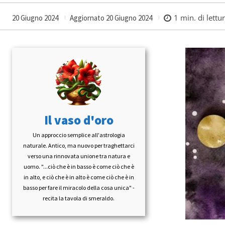
1
min. di lettu
20 Giugno 2024
Aggiornato
20 Giugno 2024
Il vaso d'oro
Un approccio semplice all'astrologia
naturale. Antico, ma nuovo per traghettarci
verso una rinnovata unione tra natura e
uomo. "...ciò che è in basso è come ciò che è
in alto, e ciò che è in alto è come ciò che è in
basso per fare il miracolo della cosa unica" -
recita la tavola di smeraldo.