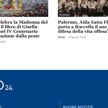
Periferie
elebra la Madonna del
Palermo, Aida Satta F
il libro di Gisella
porta a Roccella il suo
el IV Centenario
difesa della vita offesa
razione dalla peste
Redat
-
6 Agosto 2026
 2026
O
BUONE NOTIZIE