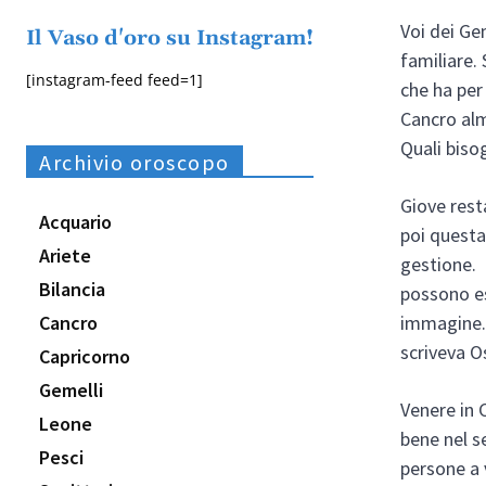
Voi dei Gem
Il Vaso d'oro su Instagram!
familiare.
[instagram-feed feed=1]
che ha per 
Cancro alm
Quali biso
Archivio oroscopo
Giove rest
Acquario
poi questa 
Ariete
gestione. 
Bilancia
possono es
Cancro
immagine. 
scriveva O
Capricorno
Gemelli
Venere in 
Leone
bene nel s
Pesci
persone a v