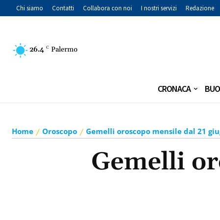
Chi siamo
Contatti
Collabora con noi
I nostri servizi
Redazione
26.4
C
Palermo
CRONACA
BUO
Home
Oroscopo
Gemelli oroscopo mensile dal 21 giu
Gemelli or