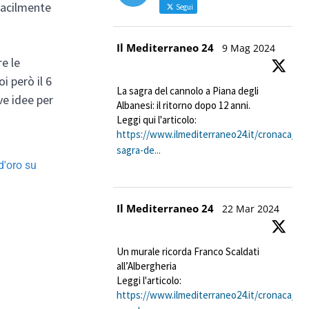
 facilmente
Segui
Avatar
Il Mediterraneo 24
9 Mag 2024
re le
i però il 6
La sagra del cannolo a Piana degli
ve idee per
Albanesi: il ritorno dopo 12 anni.
Leggi qui l'articolo:
https://www.ilmediterraneo24.it/cronaca/pro
sagra-de...
 d'oro su
Avatar
Il Mediterraneo 24
22 Mar 2024
Un murale ricorda Franco Scaldati
all’Albergheria
Leggi l'articolo:
https://www.ilmediterraneo24.it/cronaca/per