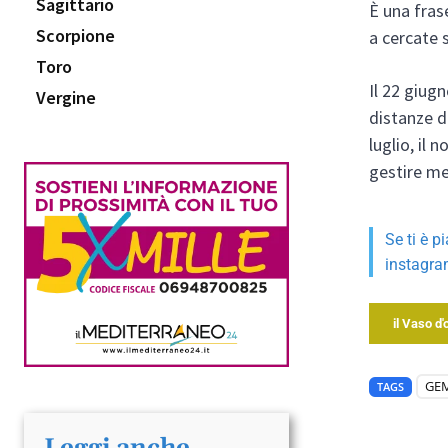
Sagittario
È una fras
Scorpione
a cercate 
Toro
Il 22 giugn
Vergine
distanze d
luglio, il 
gestire me
Se ti è p
instagra
il Vaso d
GE
TAGS
Leggi anche