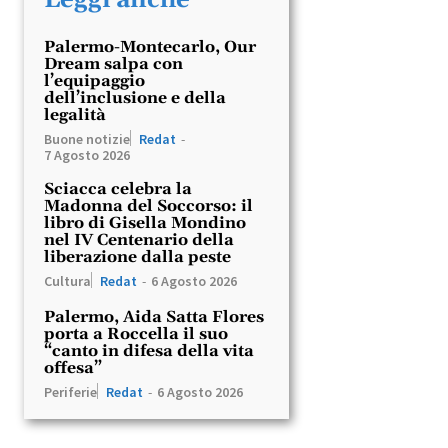
Palermo-Montecarlo, Our
Dream salpa con
l’equipaggio
dell’inclusione e della
legalità
Buone notizie
Redat
-
7 Agosto 2026
Sciacca celebra la
Madonna del Soccorso: il
libro di Gisella Mondino
nel IV Centenario della
liberazione dalla peste
Cultura
Redat
-
6 Agosto 2026
Palermo, Aida Satta Flores
porta a Roccella il suo
“canto in difesa della vita
offesa”
Periferie
Redat
-
6 Agosto 2026