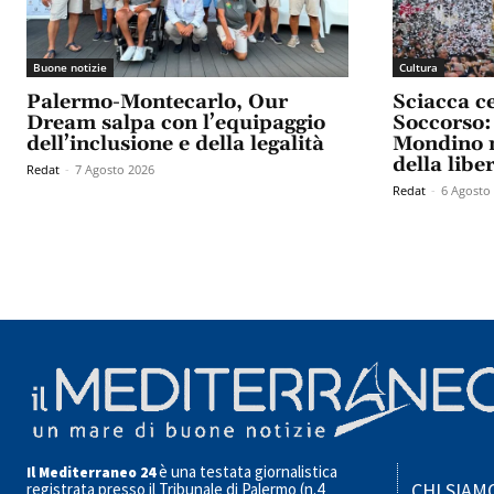
Buone notizie
Cultura
Palermo-Montecarlo, Our
Sciacca c
Dream salpa con l’equipaggio
Soccorso: 
dell’inclusione e della legalità
Mondino n
della libe
Redat
-
7 Agosto 2026
Redat
-
6 Agosto
è una testata giornalistica
Il Mediterraneo 24
CHI SIAM
registrata presso il Tribunale di Palermo (n.4