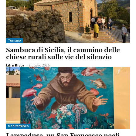
Turismo
Sambuca di Sicilia, il cammino delle
chiese rurali sulle vie del silenzio
Lilia Ricca
-
9 Luglio 2026
Mediterraneo
Lampedusa, un San Francesco negli