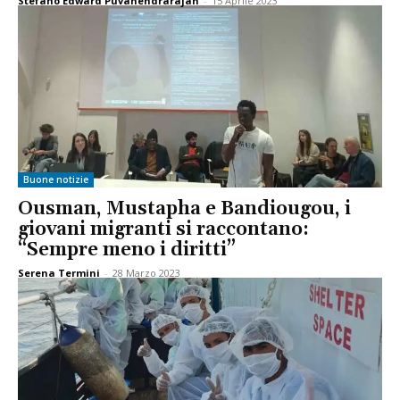
Stefano Edward Puvanendrarajah
-
15 Aprile 2023
Buone notizie
Ousman, Mustapha e Bandiougou, i
giovani migranti si raccontano:
“Sempre meno i diritti”
Serena Termini
-
28 Marzo 2023