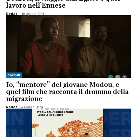
lavoro nell’Ennese
Redat
-
10 Aprile 2024
Speciali
Io, “mentore” del giovane Modou, e
quel film che racconta il dramma della
migrazione
Redat
-
4 Marzo 2024