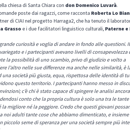
ella chiesa di Santa Chiara con
don Domenico Luvarà
.
domande poste dai ragazzi, come racconta
Roberta Lo Bian
rtner di CIAI nel progetto Harraga2, che ha tenuto il laborato
na Grasso
e i due facilitatori linguistico culturali,
Paterne e
 grande curiosità e voglia di andare in fondo alle questioni. 
variegato e i partecipanti avevano livelli di consapevolezza d
e la possibilità di uno scambio, privo di giudizio e volto a
e l’altro nelle sue differenze ma anche nelle similarità, è l
 una società più giusta, equa, rispettosa delle identità di tu
idono questo territorio. I partecipanti hanno messo in disc
nvinzioni; c’è chi è stato capace di spingere le analisi ancora
dendosi conto che la propria cultura è solo una tra le tante 
la migliore né la peggiore. Credo che questi giovani possa
a noi adulti tante cose che abbiamo dimenticato, e insieme
n piccolo seme di speranza per una società sempre più inte