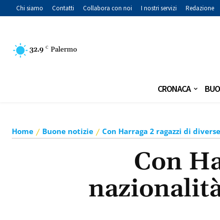
Chi siamo
Contatti
Collabora con noi
I nostri servizi
Redazione
32.9
C
Palermo
CRONACA
BUO
Home
Buone notizie
Con Harraga 2 ragazzi di divers
Con Har
nazionalit