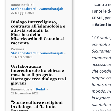
incontro n
Buone notizie
Stefano Edward Puvanendrarajah
-
Tante le 
27 Maggio 2023
CESIE
, pa
Dialogo Interreligioso,
a
Valenti
contrasto all’islamofobia e
attività solidali: la
Moschea della
“
C’è stata
Misericordia di Catania si
racconta
era molto 
Province
Sicurament
Stefano Edward Puvanendrarajah
-
comprender
13 Marzo 2023
accesso ad
Un laboratorio
che condiv
interculturale tra chiesa e
moschea: il progetto
proprie co
Harraga2 crea dialogo tra i
giovani
fondo, ren
Buone notizie
Redat
-
mondo, né 
23 Novembre 2022
insegnare 
“Storie culture e religioni
piantato u
in dialogo” all’istituto
Boccone