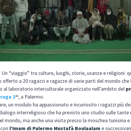
n “viaggio” tra culture, luoghi, storie, usanze e religioni: q
o offerto a 20 ragazzi e ragazze di varie parti del mondo che
o al laboratorio interculturale organizzato nell’ambito del
p
raga 2
“
, a Palermo.
are, un modulo ha appassionato e incuriosito i ragazzi più degl
dialogo interreligioso che ha previsto uno studio sulle tante 
nel mondo, ma anche una visita presso la moschea tunisina e
 con
l’Imam di Palermo Mustafà Boulaalam
e successiva