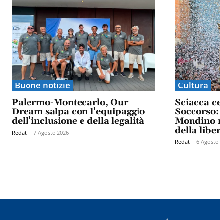
Buone notizie
Cultura
Palermo-Montecarlo, Our
Sciacca c
Dream salpa con l’equipaggio
Soccorso: 
dell’inclusione e della legalità
Mondino n
della libe
Redat
-
7 Agosto 2026
Redat
-
6 Agosto