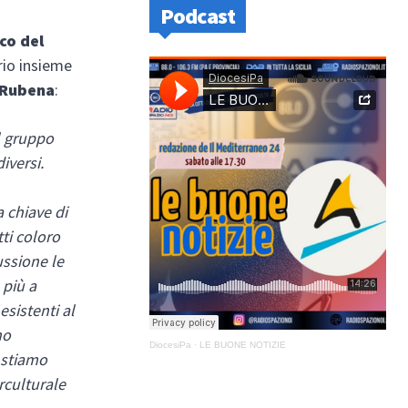
Podcast
co del
rio insieme
 Rubena
:
Il gruppo
iversi.
a chiave di
tti coloro
ussione le
 più a
esistenti al
no
DiocesiPa
·
LE BUONE NOTIZIE
 stiamo
rculturale