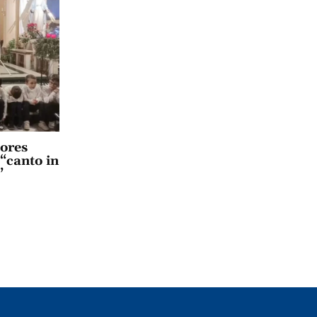
lores
 “canto in
”