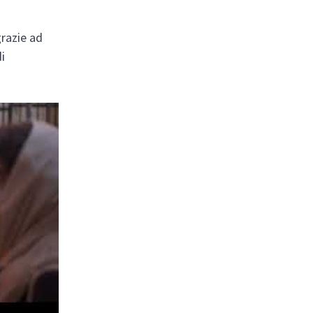
razie ad
di