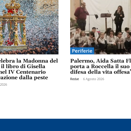
Periferie
elebra la Madonna del
Palermo, Aida Satta F
il libro di Gisella
porta a Roccella il suo
el IV Centenario
difesa della vita offesa
razione dalla peste
Redat
-
6 Agosto 2026
 2026