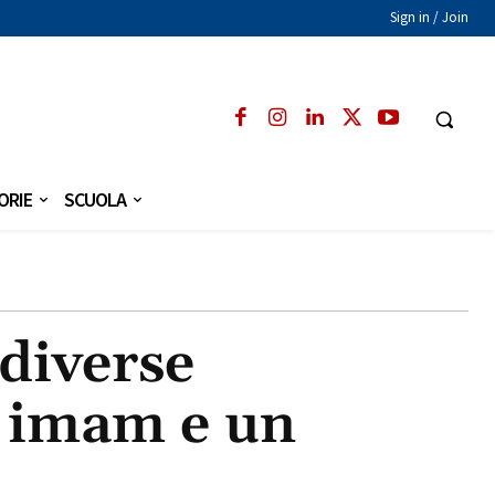
Sign in / Join
ORIE
SCUOLA
 diverse
n imam e un