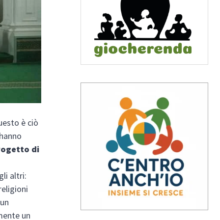
uesto è ciò
 hanno
rogetto di
i altri:
religioni
 un
mente un