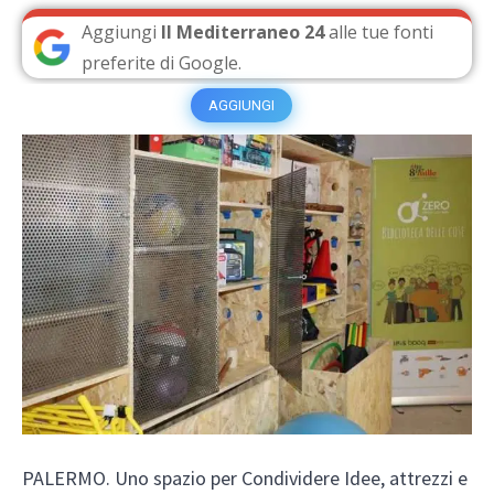
Aggiungi
Il Mediterraneo 24
alle tue fonti
preferite di Google.
AGGIUNGI
PALERMO. Uno spazio per Condividere Idee, attrezzi e