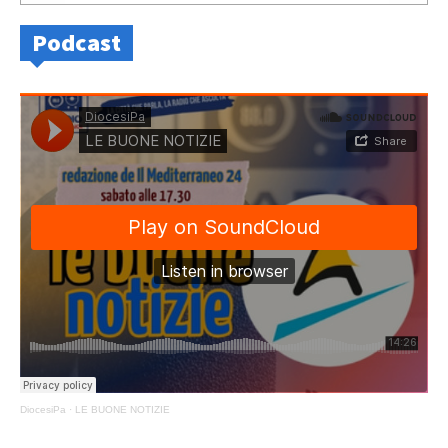
Podcast
DiocesiPa
·
LE BUONE NOTIZIE